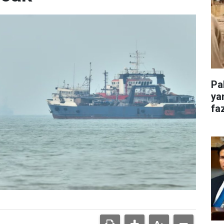
Pa
ya
faz