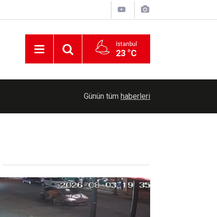
İstanbul
23 °C
00:30
Cumhurbaşkanlığına Cevdet Yılmaz vekalet ede
Günün tüm
haberleri