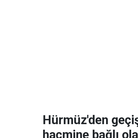
Hürmüz'den geçişl
hacmine bağlı ol