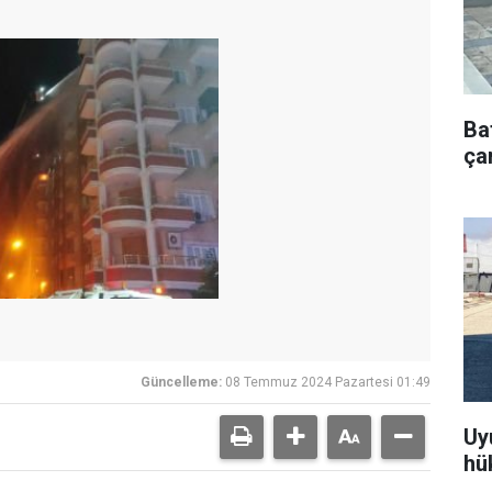
Ba
çar
Güncelleme:
08 Temmuz 2024 Pazartesi 01:49
Uy
hü