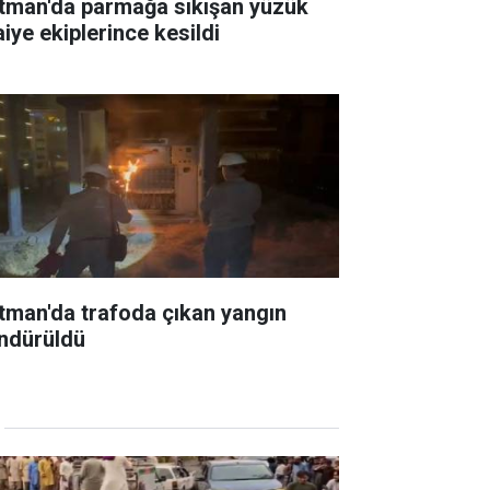
tman'da parmağa sıkışan yüzük
aiye ekiplerince kesildi
tman'da trafoda çıkan yangın
ndürüldü