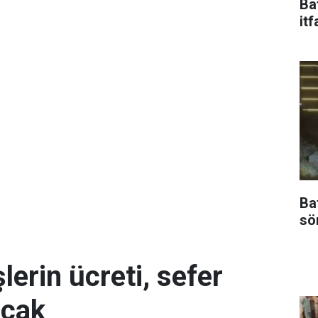
Ba
itf
Ba
sö
erin ücreti, sefer
acak