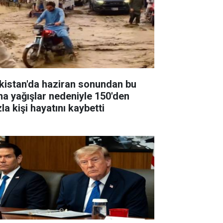
kistan'da haziran sonundan bu
na yağışlar nedeniyle 150'den
la kişi hayatını kaybetti