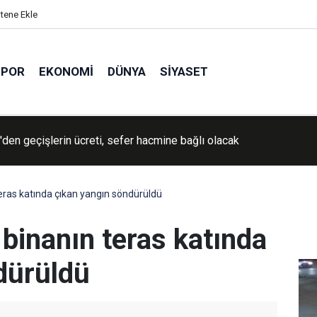
itene Ekle
SPOR
EKONOMI
DÜNYA
SIYASET
İran'a yönelik savaşın "yakında sona ereceğini" söyledi
teras katında çıkan yangın söndürüldü
 binanın teras katında
dürüldü