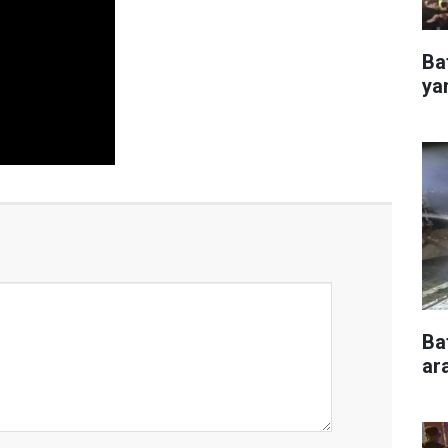
Ba
ya
Ba
ar