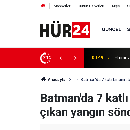
Manşetler
Günün Haberleri
Arşiv
S
GÜNCEL
24
00:35
Trump, 
Anasayfa
Batman'da 7 katlı binanın 
Batman'da 7 katlı
çıkan yangın sön