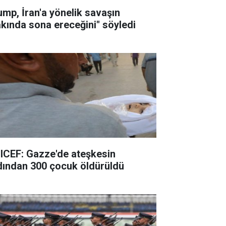
ump, İran'a yönelik savaşın
akında sona ereceğini" söyledi
ICEF: Gazze'de ateşkesin
dından 300 çocuk öldürüldü