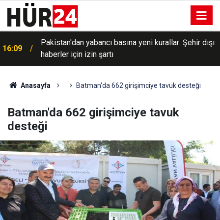
Pakistan'dan yabancı basına yeni kurallar: Şehir dışı
16:09
haberler için izin şartı
Belediye Başkanı Taşkın: Taziye evi mahallemizin
16:07
birçok ihtiyacına cevap verecek
Anasayfa
Batman'da 662 girişimciye tavuk desteği
Batman'da 662 girişimciye tavuk
desteği