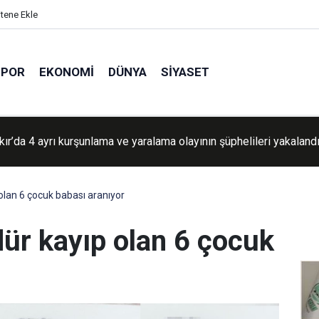
itene Ekle
SPOR
EKONOMI
DÜNYA
SIYASET
şgalcilerin Beytüllahim'deki yerleşimci saldırıları ve tehcir planl
şıyor
lan 6 çocuk babası aranıyor
ür kayıp olan 6 çocuk