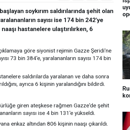
İs
uy
aşlayan soykırım saldırılarında şehit olan
op
, yaralananların sayısı ise 174 bin 242'ye
 naaşı hastanelere ulaştırılırken, 6
açıklamaya göre siyonist rejimin Gazze Şeridi'ne
sayısı 73 bin 384'e, yaralananların sayısı 174 bin
stanelere saldırılarda yaralanan ve daha sonra
rıldığını, ayrıca 6 kişinin yaralandığını bildirdi.
Ru
kon
ürlüğe giren ateşkese rağmen Gazze'de şehit
alananların sayısı ise 4 bin 131'e yükseldi.
na enkaz altından 806 kişinin naaşı çıkarıldı.