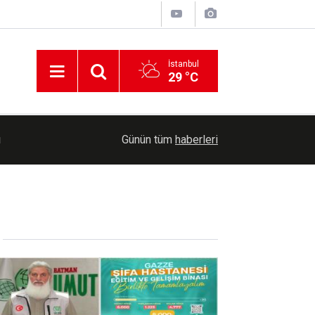
İstanbul
29 °C
arı
14:40
KOSGEB’den yeşil dönüşüm odaklı girişimlere 6,
Günün tüm
haberleri