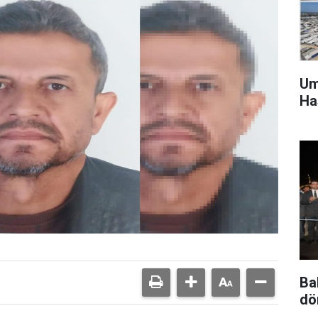
Um
Ha
Ba
dö