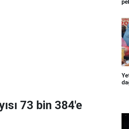
pe
Ye
dağ
yısı 73 bin 384'e