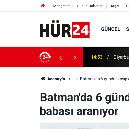
Manşetler
Günün Haberleri
Arşiv
S
GÜNCEL
HAMAS: İ
ve yaralama olayının şüphelileri yakalandı
24
14:50
yoğunla
Anasayfa
Batman'da 6 gündür kayıp o
Batman'da 6 günd
babası aranıyor