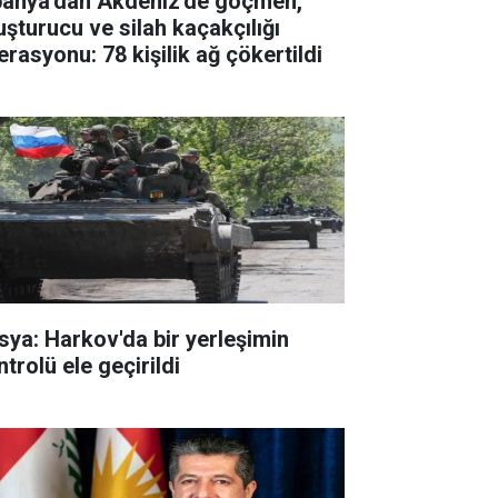
panya'dan Akdeniz'de göçmen,
uşturucu ve silah kaçakçılığı
erasyonu: 78 kişilik ağ çökertildi
sya: Harkov'da bir yerleşimin
trolü ele geçirildi