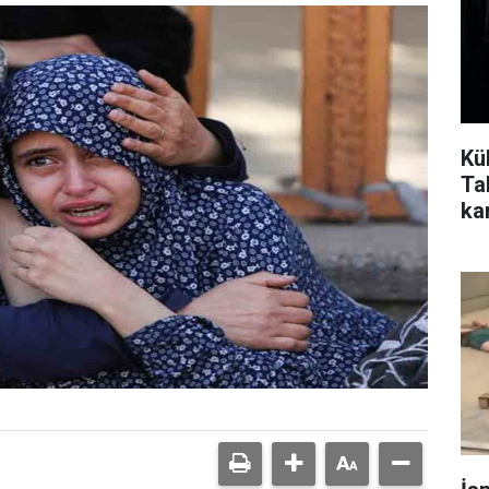
Küb
Tal
ka