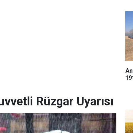
An
19
uvvetli Rüzgar Uyarısı