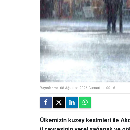
Yayınlanma:
08 Ağustos 2026 Cumartesi 00:16
Ülkemizin kuzey kesimleri ile Akde
il çevresinin yerel sağanak ve gö