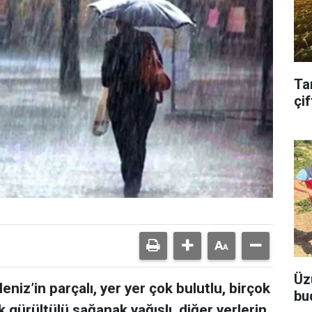
Ta
çif
Üz
niz’in parçalı, yer yer çok bulutlu, birçok
bu
k gürültülü sağanak yağışlı, diğer yerlerin