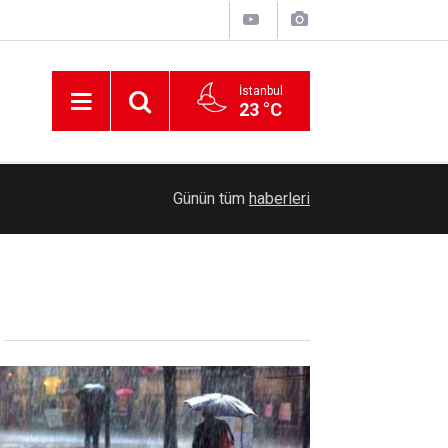
İstanbul
23 °C
01:12
Uluslararası Filistin Konvoyu Şanlıurfa’da karşıla
Günün tüm
haberleri