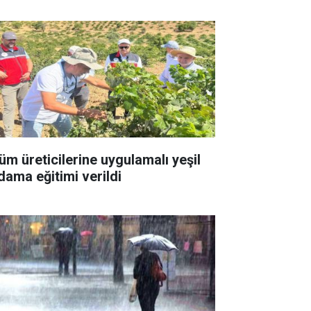
üm üreticilerine uygulamalı yeşil
dama eğitimi verildi