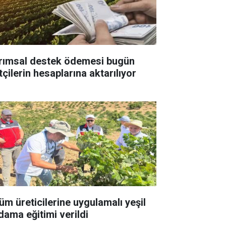
rımsal destek ödemesi bugün
tçilerin hesaplarına aktarılıyor
üm üreticilerine uygulamalı yeşil
dama eğitimi verildi