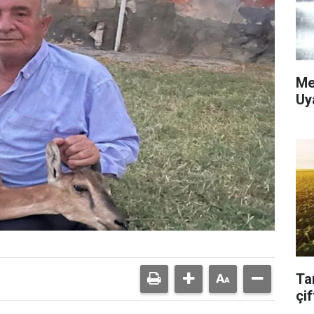
Me
Uy
Ta
çif