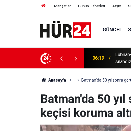
Manşetler
Günün Haberleri
Arşiv
S
GÜNCEL
rinde yeni aşama: Hizbullah'ın
24
01:18
Muğla'd
belirlendi
Anasayfa
Batman'da 50 yıl sonra görü
Batman'da 50 yıl
keçisi koruma alt