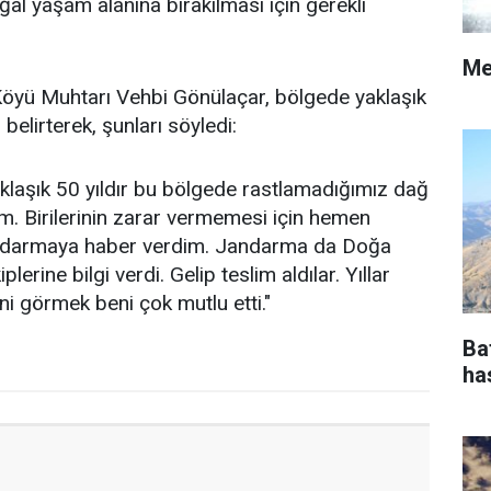
oğal yaşam alanına bırakılması için gerekli
Me
Köyü Muhtarı Vehbi Gönülaçar, bölgede yaklaşık
belirterek, şunları söyledi:
aşık 50 yıldır bu bölgede rastlamadığımız dağ
. Birilerinin zarar vermemesi için hemen
jandarmaya haber verdim. Jandarma da Doğa
rine bilgi verdi. Gelip teslim aldılar. Yıllar
i görmek beni çok mutlu etti."
Ba
ha