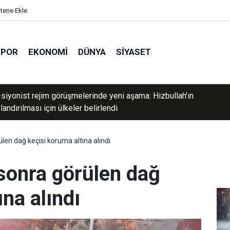
itene Ekle
SPOR
EKONOMI
DÜNYA
SIYASET
a silahlı saldırı soruşturmasında 3 tutuklama
len dağ keçisi koruma altına alındı
 sonra görülen dağ
ına alındı