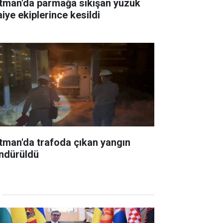
tman'da parmağa sıkışan yüzük
aiye ekiplerince kesildi
tman'da trafoda çıkan yangın
ndürüldü