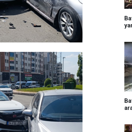
Ba
ya
Ba
ar