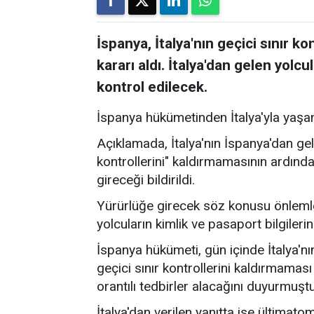
İspanya, İtalya'nın geçici sınır k
kararı aldı. İtalya'dan gelen yolcu
kontrol edilecek.
İspanya hükümetinden İtalya'yla yaşana
Açıklamada, İtalya'nın İspanya'dan gele
kontrollerini" kaldırmamasının ardında
gireceği bildirildi.
Yürürlüğe girecek söz konusu önlemle b
yolcuların kimlik ve pasaport bilgilerini
İspanya hükümeti, gün içinde İtalya'nı
geçici sınır kontrollerini kaldırmamas
orantılı tedbirler alacağını duyurmuştu
İtalya'dan verilen yanıtta ise ültimat