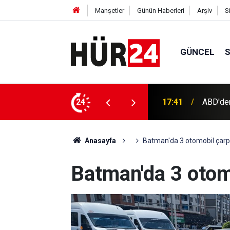
Manşetler
Günün Haberleri
Arşiv
S
GÜNCEL
ı
24
17:28
Bursa’da
Anasayfa
Batman'da 3 otomobil çarpı
Batman'da 3 otomo