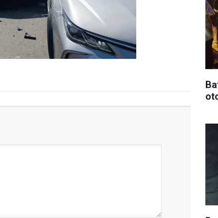
Ba
oto