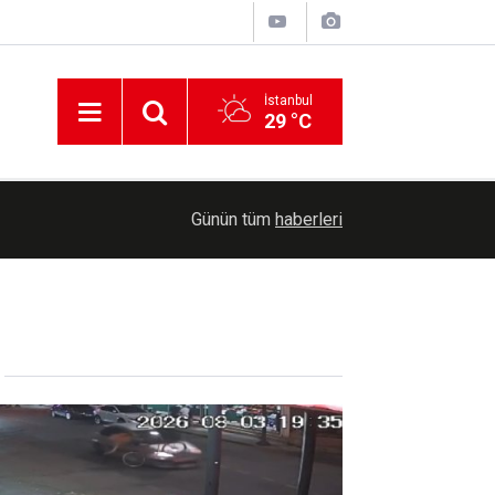
İstanbul
29 °C
Rusya: Batı ve Ukrayna, Gürcistan'ı Güney Kafka
17:17
Günün tüm
haberleri
sürüklemeye çalışıyor