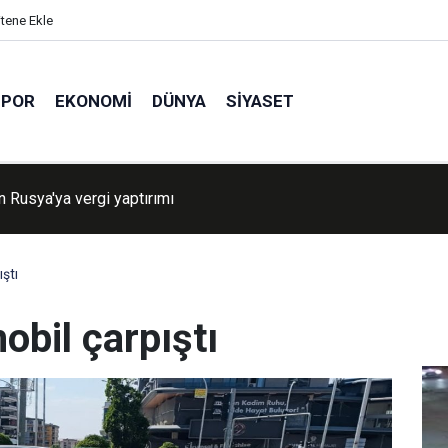
itene Ekle
SPOR
EKONOMI
DÜNYA
SIYASET
 iki ilçedeki orman yangınları kontrol altına alındı
ştı
bil çarpıştı