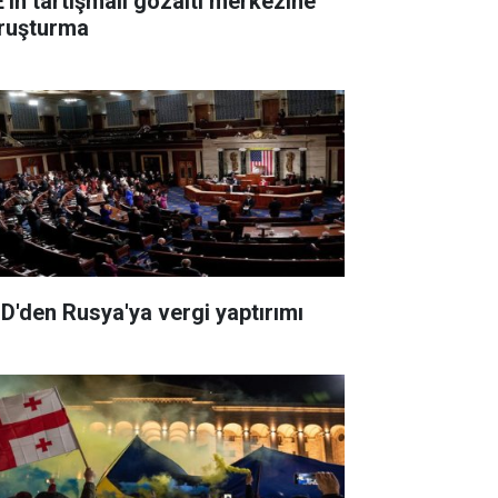
E'in tartışmalı gözaltı merkezine
ruşturma
D'den Rusya'ya vergi yaptırımı