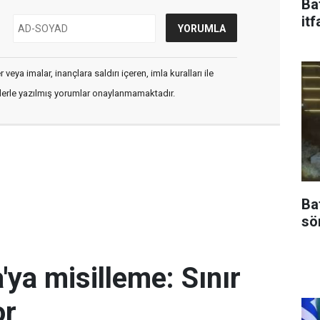
Ba
itf
veya imalar, inançlara saldırı içeren, imla kuralları ile
flerle yazılmış yorumlar onaylanmamaktadır.
Ba
sö
'ya misilleme: Sınır
or