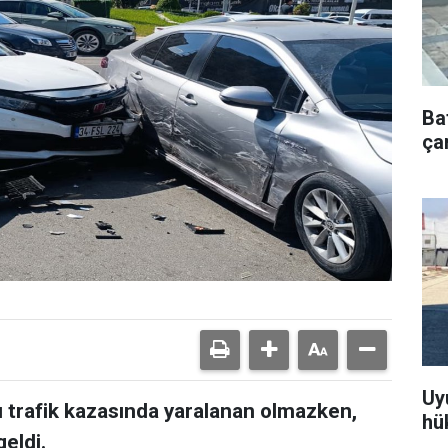
Ba
çar
Uy
ı trafik kazasında yaralanan olmazken,
hü
eldi.