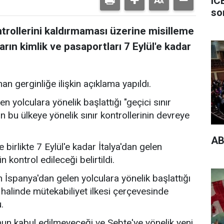
IC
so
ontrollerini kaldırmaması üzerine misilleme
ların kimlik ve pasaportları 7 Eylül'e kadar
n gerginliğe ilişkin açıklama yapıldı.
n yolculara yönelik başlattığı "geçici sınır
n bu ülkeye yönelik sınır kontrollerinin devreye
AB
irlikte 7 Eylül'e kadar İtalya'dan gelen
n kontrol edileceği belirtildi.
n İspanya'dan gelen yolculara yönelik başlattığı
ı halinde mütekabiliyet ilkesi çerçevesinde
.
omun kabul edilmeyeceği ve Sebte'ye yönelik yeni