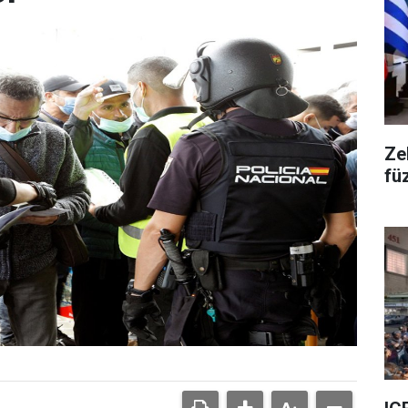
Ze
fü