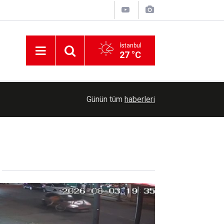
İstanbul
27 °C
HÜDA PAR’dan Haymana’daki Kavi ailesine ziyar
19:28
Günün tüm
haberleri
yürütülsün