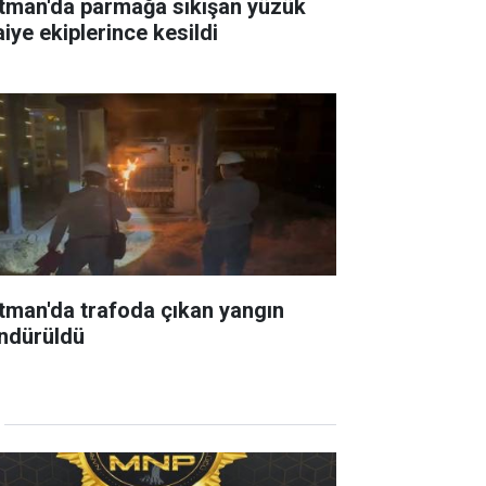
tman'da parmağa sıkışan yüzük
aiye ekiplerince kesildi
tman'da trafoda çıkan yangın
ndürüldü