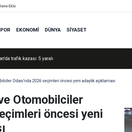
itene Ekle
SPOR
EKONOMI
DÜNYA
SIYASET
D başkanı Biden'in kanseri tüm vücuduna yayıldı
lciler Odası'nda 2026 seçimleri öncesi yeni adaylık açıklaması
ve Otomobilciler
eçimleri öncesi yeni
ı