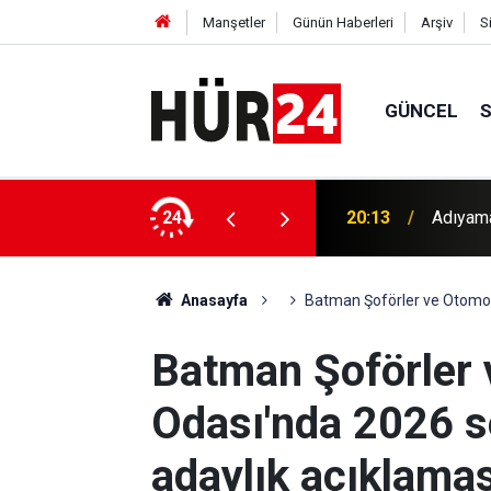
Manşetler
Günün Haberleri
Arşiv
S
GÜNCEL
lı
24
19:50
Eski AB
Anasayfa
Batman Şoförler ve Otomobi
Batman Şoförler 
Odası'nda 2026 s
adaylık açıklamas