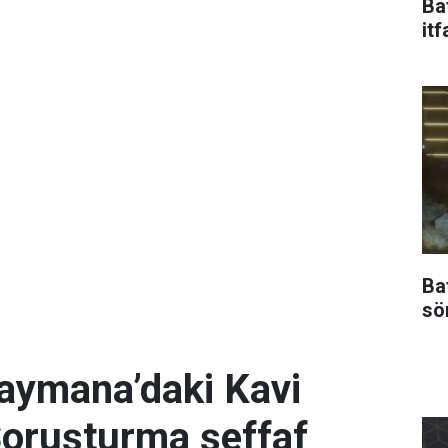
Ba
itf
Ba
sö
ymana’daki Kavi
 Soruşturma şeffaf