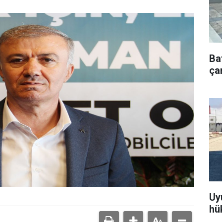
Ba
çar
Uy
hü