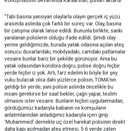
Konuşmasının devamında Karaarslan, şunları aktardı:
"Tabi basına yansıyan olaylarla olayın gerçek iç yüzü
arasında aslında çok farklı bir süreç var. Olay, basına
bir çatışma olarak lanse edildi. Bununla birlikte, sanki
yaralanan polislerin olduğu ifade edildi. Şimdi olay
yerine geldiğimizde, burada yatak odasına açılan ateş
sonucu duvarlardaki, mobilyadaki, camdaki patlamalar
vesaire bunlar bariz bir şekilde görünüyor. Ama bu
yatak odasından koridora doğru, polise doğru hiçbir
yerde hiçbir iz yok. Artı, farz edelim ki böyle bir şey
vuku bulacak olsa dahi yüzlerce polisin, TOMA'nın
geldiği bir yerde, yani polisin aslında öncelikle bu
insanı gerekirse bir saat bekler, çağrı yapar, teslim
olmasını ister vesaire. Bunların hiçbiri uygulanmadan,
gördüğümüz kadarıyla babanın ve komşuların
anlatımlarından anladığımız kadarıyla içeri girip
'Muhammed' demekle üç özel harekat polisinin direkt
daha kapı açılmadan ateş etmesi, 5-6 yerde zaten