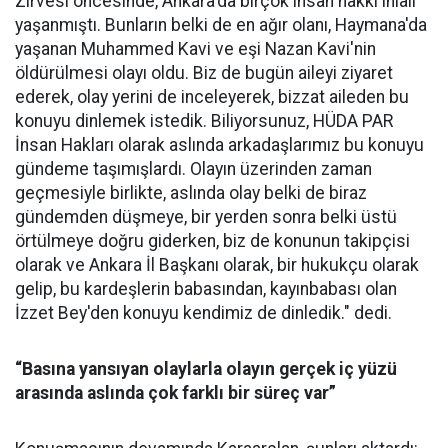
Zirvesi öncesinde, Ankara'da birçok insan hakkı ihlali
yaşanmıştı. Bunların belki de en ağır olanı, Haymana'da
yaşanan Muhammed Kavi ve eşi Nazan Kavi'nin
öldürülmesi olayı oldu. Biz de bugün aileyi ziyaret
ederek, olay yerini de inceleyerek, bizzat aileden bu
konuyu dinlemek istedik. Biliyorsunuz, HÜDA PAR
İnsan Hakları olarak aslında arkadaşlarımız bu konuyu
gündeme taşımışlardı. Olayın üzerinden zaman
geçmesiyle birlikte, aslında olay belki de biraz
gündemden düşmeye, bir yerden sonra belki üstü
örtülmeye doğru giderken, biz de konunun takipçisi
olarak ve Ankara İl Başkanı olarak, bir hukukçu olarak
gelip, bu kardeşlerin babasından, kayınbabası olan
İzzet Bey'den konuyu kendimiz de dinledik." dedi.
“Basına yansıyan olaylarla olayın gerçek iç yüzü
arasında aslında çok farklı bir süreç var”