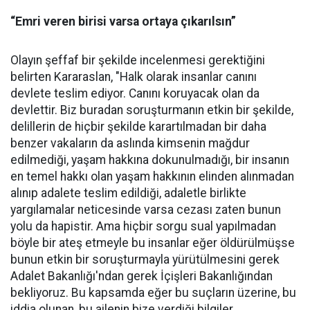
“Emri veren birisi varsa ortaya çıkarılsın”
Olayın şeffaf bir şekilde incelenmesi gerektiğini
belirten Kararaslan, "Halk olarak insanlar canını
devlete teslim ediyor. Canını koruyacak olan da
devlettir. Biz buradan soruşturmanın etkin bir şekilde,
delillerin de hiçbir şekilde karartılmadan bir daha
benzer vakaların da aslında kimsenin mağdur
edilmediği, yaşam hakkına dokunulmadığı, bir insanın
en temel hakkı olan yaşam hakkının elinden alınmadan
alınıp adalete teslim edildiği, adaletle birlikte
yargılamalar neticesinde varsa cezası zaten bunun
yolu da hapistir. Ama hiçbir sorgu sual yapılmadan
böyle bir ateş etmeyle bu insanlar eğer öldürülmüşse
bunun etkin bir soruşturmayla yürütülmesini gerek
Adalet Bakanlığı'ndan gerek İçişleri Bakanlığından
bekliyoruz. Bu kapsamda eğer bu suçların üzerine, bu
iddia olunan, bu ailenin bize verdiği bilgiler