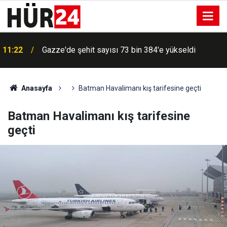
11:22
Gazze'de şehit sayısı 73 bin 384'e yükseldi
ABD Senatosu'ndan Rusya'ya ağır yaptırım paketi
11:07
onaylandı
Anasayfa
Batman Havalimanı kış tarifesine geçti
Batman Havalimanı kış tarifesine
geçti