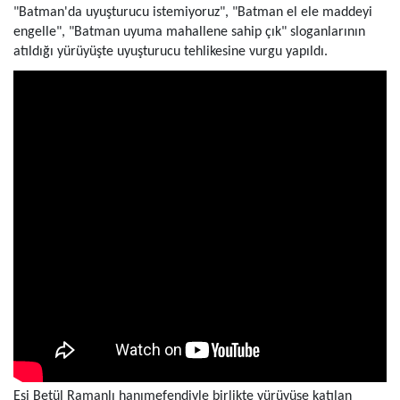
"Batman'da uyuşturucu istemiyoruz", "Batman el ele maddeyi
engelle", "Batman uyuma mahallene sahip çık" sloganlarının
atıldığı yürüyüşte uyuşturucu tehlikesine vurgu yapıldı.
Eşi Betül Ramanlı hanımefendiyle birlikte yürüyüşe katılan