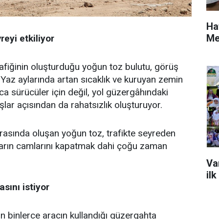
Ha
Me
eyi etkiliyor
afiğinin oluşturduğu yoğun toz bulutu, görüş
az aylarında artan sıcaklık ve kuruyan zemin
ca sürücüler için değil, yol güzergâhındaki
lar açısından da rahatsızlık oluşturuyor.
 sırasında oluşan yoğun toz, trafikte seyreden
çların camlarını kapatmak dahi çoğu zaman
Va
ilk
sını istiyor
n binlerce aracın kullandığı güzergahta