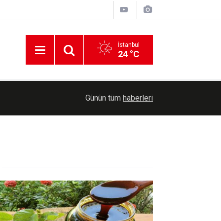
İstanbul
24 °C
01:32
Erzurum Adliyesinin arşiv katında çıkan yangın 
Günün tüm
haberleri