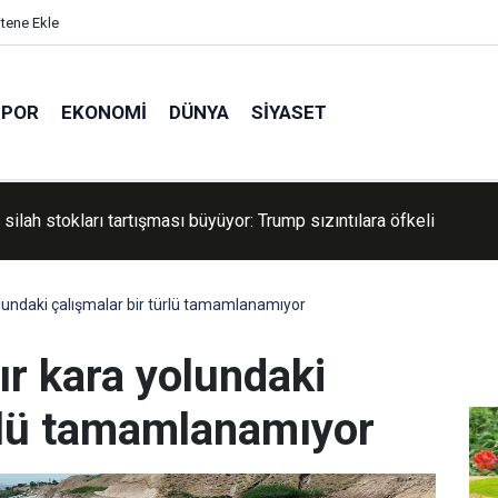
itene Ekle
SPOR
EKONOMI
DÜNYA
SIYASET
, Suudi Arabistan ve Pakistan ortak savunma anlaşmasını bugün
yacak
undaki çalışmalar bir türlü tamamlanamıyor
r kara yolundaki
ürlü tamamlanamıyor