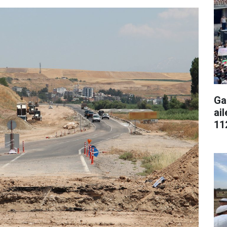
Ga
ai
11