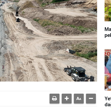
Mal
pe
Ye
dağ