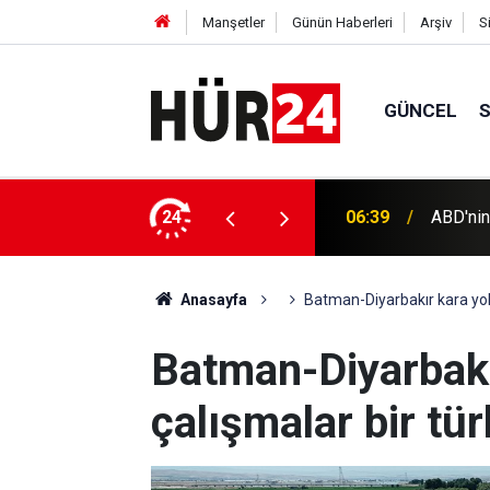
Manşetler
Günün Haberleri
Arşiv
S
GÜNCEL
Türkiye
 büyüyor: Trump sızıntılara öfkeli
24
06:19
imzala
Anasayfa
Batman-Diyarbakır kara yol
Batman-Diyarbakı
çalışmalar bir t