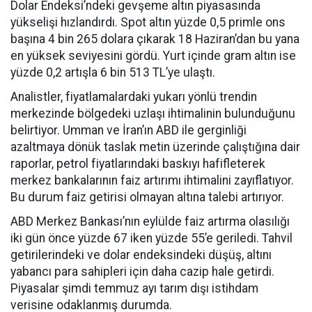
Dolar Endeksi’ndeki gevşeme altın piyasasında
yükselişi hızlandırdı. Spot altın yüzde 0,5 primle ons
başına 4 bin 265 dolara çıkarak 18 Haziran’dan bu yana
en yüksek seviyesini gördü. Yurt içinde gram altın ise
yüzde 0,2 artışla 6 bin 513 TL’ye ulaştı.
Analistler, fiyatlamalardaki yukarı yönlü trendin
merkezinde bölgedeki uzlaşı ihtimalinin bulunduğunu
belirtiyor. Umman ve İran’ın ABD ile gerginliği
azaltmaya dönük taslak metin üzerinde çalıştığına dair
raporlar, petrol fiyatlarındaki baskıyı hafifleterek
merkez bankalarının faiz artırımı ihtimalini zayıflatıyor.
Bu durum faiz getirisi olmayan altına talebi artırıyor.
ABD Merkez Bankası’nın eylülde faiz artırma olasılığı
iki gün önce yüzde 67 iken yüzde 55’e geriledi. Tahvil
getirilerindeki ve dolar endeksindeki düşüş, altını
yabancı para sahipleri için daha cazip hale getirdi.
Piyasalar şimdi temmuz ayı tarım dışı istihdam
verisine odaklanmış durumda.