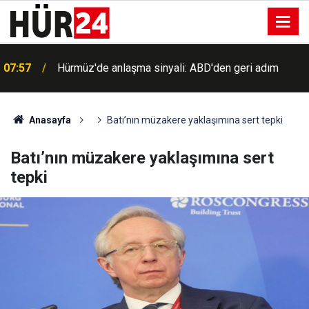
07:57
Hürmüz'de anlaşma sinyali: ABD'den geri adım
07:37
Marmara ve Kuzey Ege için kuvvetli rüzgâr uyarısı
Anasayfa
Batı’nın müzakere yaklaşımına sert tepki
Batı’nın müzakere yaklaşımına sert
tepki