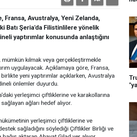
ere, Fransa, Avustralya, Yeni Zelanda,
 Batı Şeria'da Filistinlilere yönelik
dineli yaptırımlar konusunda anlaştığını
ek, mümkün kılmak veya gerçekleştirmekle
ptırım uygulayacak. Açıklamaya göre, Fransa,
birlikte yeni yaptırımlar açıklarken, Avustralya
Tr
ineli önlemler duyurdu.
"y
a'daki yerleşimci çiftliklerine ve karakollarına
ı sağlayan ağları hedef alıyor.
hükümetinin yerleşimci çiftliklerine ve
stek sağladığını söylediği Çiftlikler Birliği ve
a bağış aktaran Ahavat Gilad yer alıyor.