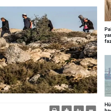
Pa
ya
faz
Hü
ha