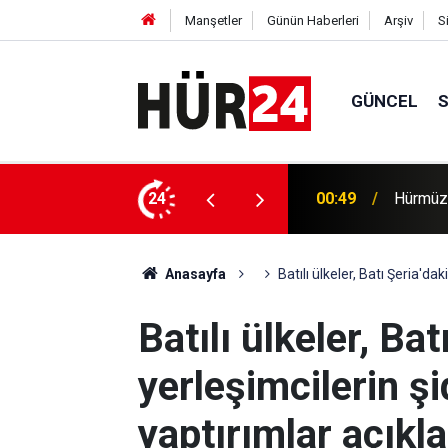
Manşetler
Günün Haberleri
Arşiv
S
GÜNCEL
efer hacmine bağlı olacak
24
00:35
Trump, 
Anasayfa
Batılı ülkeler, Batı Şeria'dak
Batılı ülkeler, Bat
yerleşimcilerin şi
yaptırımlar açıkla