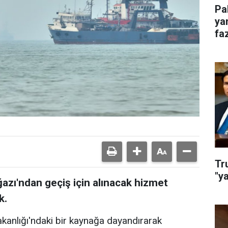
Pa
ya
faz
Tr
"y
zı'ndan geçiş için alınacak hizmet
k.
akanlığı'ndaki bir kaynağa dayandırarak