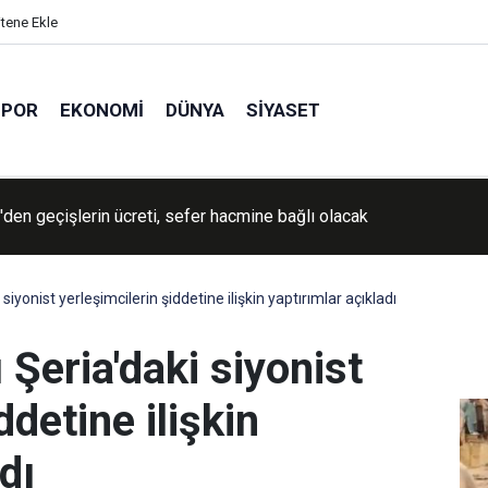
itene Ekle
SPOR
EKONOMI
DÜNYA
SIYASET
İran'a yönelik savaşın "yakında sona ereceğini" söyledi
i siyonist yerleşimcilerin şiddetine ilişkin yaptırımlar açıkladı
ı Şeria'daki siyonist
ddetine ilişkin
dı