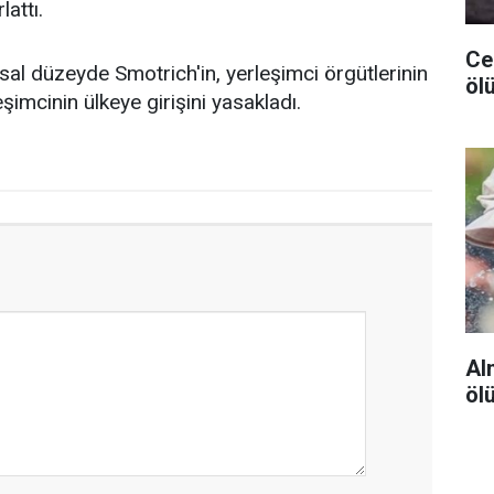
lattı.
Ceu
usal düzeyde Smotrich'in, yerleşimci örgütlerinin
ölü
eşimcinin ülkeye girişini yasakladı.
Al
öl