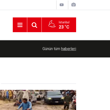
İstanbul
23 °C
00:30
Cumhurbaşkanlığına Cevdet Yılmaz vekalet ede
Günün tüm
haberleri