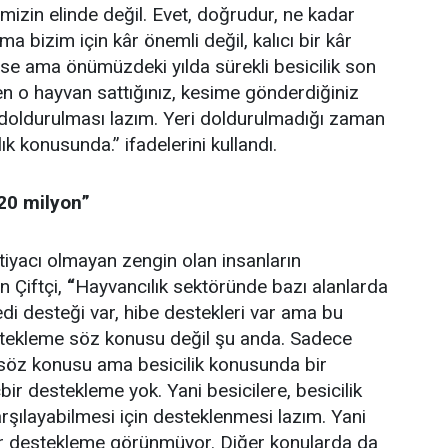
imizin elinde değil. Evet, doğrudur, ne kadar
ma bizim için kâr önemli değil, kalıcı bir kâr
rse ama önümüzdeki yılda sürekli besicilik son
n o hayvan sattığınız, kesime gönderdiğiniz
ni doldurulması lazım. Yeri doldurulmadığı zaman
ık konusunda.” ifadelerini kullandı.
 20 milyon”
tiyacı olmayan zengin olan insanların
 Çiftçi,
“
Hayvancılık sektöründe bazı alanlarda
di desteği var, hibe destekleri var ama bu
 destekleme söz konusu değil şu anda. Sadece
söz konusu ama besicilik konusunda bir
r destekleme yok. Yani besicilere, besicilik
arşılayabilmesi için desteklenmesi lazım. Yani
ir destekleme görünmüyor. Diğer konularda da