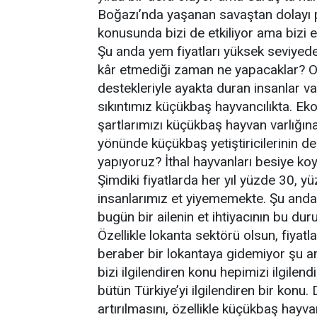
Boğazı’nda yaşanan savaştan dolayı pet
konusunda bizi de etkiliyor ama bizi en
Şu anda yem fiyatları yüksek seviyede
kâr etmediği zaman ne yapacaklar? O 
destekleriyle ayakta duran insanlar v
sıkıntımız küçükbaş hayvancılıkta. Ek
şartlarımızı küçükbaş hayvan varlığına
yönünde küçükbaş yetiştiricilerinin d
yapıyoruz? İthal hayvanları besiye koyu
Şimdiki fiyatlarda her yıl yüzde 30, y
insanlarımız et yiyememekte. Şu anda b
bugün bir ailenin et ihtiyacının bu du
Özellikle lokanta sektörü olsun, fiyatlar
beraber bir lokantaya gidemiyor şu and
bizi ilgilendiren konu hepimizi ilgile
bütün Türkiye’yi ilgilendiren bir konu
artırılmasını, özellikle küçükbaş hayva