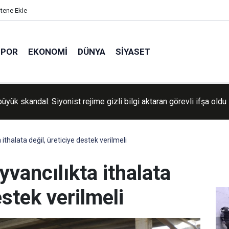
itene Ekle
SPOR
EKONOMI
DÜNYA
SIYASET
yük skandal: Siyonist rejime gizli bilgi aktaran görevli ifşa oldu
erden tecrit: 9 bin 400 Filistinli esirin aileleriyle görüşmesi
niyor
 ithalata değil, üreticiye destek verilmeli
yvancılıkta ithalata
estek verilmeli