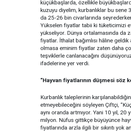
küçükbaşlarda, özellikle büyükbaşlarda
kuzuyu diyelim, kurbanlıklar bu sene 3
da 25-26 bin civarlarında seyrederke
Yükselen fiyatlar tabii ki tüketicimizi et
yükseliyor. Dünya ortalamasında da z
fiyatlar. İthalat bağımlısı hâline geldi
olmasa eminim fiyatlar zaten daha çok
teşviklerle canlanacağını düşünüyoruz
ifadelerine yer verdi.
“Hayvan fiyatlarının düşmesi söz k
Kurbanlık taleplerinin karşılanabildi
etmeyebileceğini söyleyen Çiftçi, “Kü
aynı oranda artmıyor. Yani 10 yıl, 20
milyon. Nüfus gittikçe büyüyünce hayv
fiyatlarında arzla ilgili bir sıkıntı yo