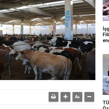
İşg
Fil
en
TÜ
Öz