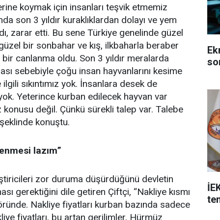
erine koymak için insanları teşvik etmemiz
u anda son 3 yıldır kuraklıklardan dolayı ve yem
adı, zarar etti. Bu sene Türkiye genelinde güzel
güzel bir sonbahar ve kış, ilkbaharla beraber
Ek
 bir canlanma oldu. Son 3 yıldır meralarda
so
ası sebebiyle çoğu insan hayvanlarını kesime
ilgili sıkıntımız yok. İnsanlara desek de
 yok. Yeterince kurban edilecek hayvan var
 konusu değil. Çünkü sürekli talep var. Talebe
 şeklinde konuştu.
klenmesi lazım”
iştiricileri zor duruma düşürdüğünü devletin
İE
sı gerektiğini dile getiren Çiftçi, “Nakliye kısmı
te
töründe. Nakliye fiyatları kurban bazında sadece
iye fiyatları, bu artan gerilimler, Hürmüz