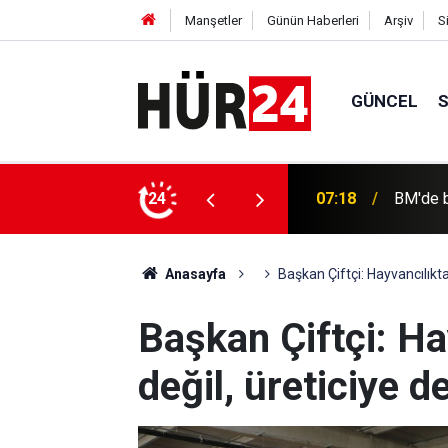
Manşetler
Günün Haberleri
Arşiv
S
GÜNCEL
07:18
BM'de bü
İşgalcil
24
06:58
engelle
Anasayfa
Başkan Çiftçi: Hayvancılıkta
Başkan Çiftçi: Ha
değil, üreticiye d