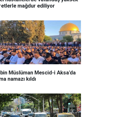
retlerle mağdur ediliyor
 bin Müslüman Mescid-i Aksa'da
ma namazı kıldı