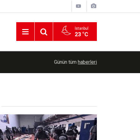
İstanbul
23 °C
06:39
Mekke Anlaşması dünya basınında: Üç bölgesel 
Günün tüm
haberleri