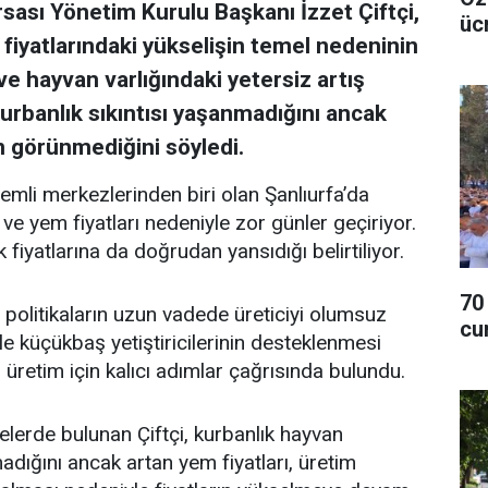
sası Yönetim Kurulu Başkanı İzzet Çiftçi,
üc
fiyatlarındaki yükselişin temel nedeninin
ve hayvan varlığındaki yetersiz artış
urbanlık sıkıntısı yaşanmadığını ancak
 görünmediğini söyledi.
emli merkezlerinden biri olan Şanlıurfa’da
r ve yem fiyatları nedeniyle zor günler geçiriyor.
fiyatlarına da doğrudan yansıdığı belirtiliyor.
70
 politikaların uzun vadede üreticiyi olumsuz
cu
likle küçükbaş yetiştiricilerinin desteklenmesi
 üretim için kalıcı adımlar çağrısında bulundu.
erde bulunan Çiftçi, kurbanlık hayvan
adığını ancak artan yem fiyatları, üretim