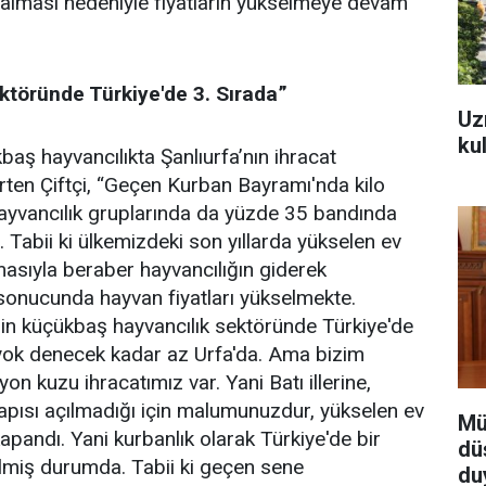
azalması nedeniyle fiyatların yükselmeye devam
ktöründe Türkiye'de 3. Sırada”
Uz
ku
ş hayvancılıkta Şanlıurfa’nın ihracat
ten Çiftçi, “Geçen Kurban Bayramı'nda kilo
hayvancılık gruplarında da yüzde 35 bandında
. Tabii ki ülkemizdeki son yıllarda yükselen ev
zalmasıyla beraber hayvancılığın giderek
 sonucunda hayvan fiyatları yükselmekte.
'nin küçükbaş hayvancılık sektöründe Türkiye'de
 yok denecek kadar az Urfa'da. Ama bizim
lyon kuzu ihracatımız var. Yani Batı illerine,
apısı açılmadığı için malumunuzdur, yükselen ev
Mü
 kapandı. Yani kurbanlık olarak Türkiye'de bir
dü
elmiş durumda. Tabii ki geçen sene
du