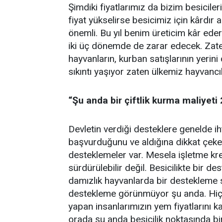
Şimdiki fiyatlarımız da bizim besiciler
fiyat yükselirse besicimiz için kârdır a
önemli. Bu yıl benim üreticim kâr ede
iki üç dönemde de zarar edecek. Zate
hayvanların, kurban satışlarının yeri
sıkıntı yaşıyor zaten ülkemiz hayvancıl
“Şu anda bir çiftlik kurma maliyeti
Devletin verdiği desteklere genelde ih
başvurduğunu ve aldığına dikkat çeken
desteklemeler var. Mesela işletme kre
sürdürülebilir değil. Besicilikte bir
damızlık hayvanlarda bir destekleme 
destekleme görünmüyor şu anda. Hiçbi
yapan insanlarımızın yem fiyatlarını k
orada şu anda besicilik noktasında b