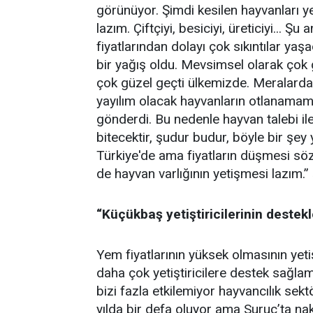
görünüyor. Şimdi kesilen hayvanları y
lazım. Çiftçiyi, besiciyi, üreticiyi... Ş
fiyatlarından dolayı çok sıkıntılar yaş
bir yağış oldu. Mevsimsel olarak çok 
çok güzel geçti ülkemizde. Meralarda
yayılım olacak hayvanların otlanamam
gönderdi. Bu nedenle hayvan talebi ile 
bitecektir, şudur budur, böyle bir şey
Türkiye'de ama fiyatların düşmesi söz
de hayvan varlığının yetişmesi lazım.”
“Küçükbaş yetiştiricilerinin deste
Yem fiyatlarının yüksek olmasının yet
daha çok yetiştiricilere destek sağlama
bizi fazla etkilemiyor hayvancılık sek
yılda bir defa oluyor ama Suruç’ta nakl