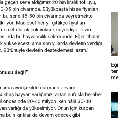
 geçen sene aldığımız 20 bin liralık tokluyu,
0-35 bin civarında. Büyükbaşta hisse fiyatları
n bu sene 45-50 bin civarında seyretmekte.
kiliyor. Maalesef her yıl gittikçe fiyatları
aten et olarak çok yüksek seyrediyor bizim
k aslında bu hayvancılık sektöründe. Eğer ithalat
 yükselecekti ama son yıllarda devletin verdiği
. Bütünüyle devletin desteklemesi lazım.”
Eğ
te
onusu değil”
me
ğini ama aynı şekilde durumun devam
çükbaş hayvan varlığımız, artan nüfusla beraber
 yıl öncesinde 30-40 milyon iken hâlâ 30-40
an varlığı da yükselmiyor. Onun için kurban
k ama bu sıkıntılar da devam edecek gibi