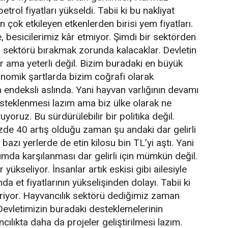
rol fiyatları yükseldi. Tabii ki bu nakliyat
 çok etkileyen etkenlerden birisi yem fiyatları.
, besicilerimiz kâr etmiyor. Şimdi bir sektörden
sektörü bırakmak zorunda kalacaklar. Devletin
ar ama yeterli değil. Bizim buradaki en büyük
onomik şartlarda bizim coğrafi olarak
 endeksli aslında. Yani hayvan varlığının devamı
esteklenmesi lazım ama biz ülke olarak ne
yoruz. Bu sürdürülebilir bir politika değil.
üzde 40 artış olduğu zaman şu andaki dar gelirli
azı yerlerde de etin kilosu bin TL’yi aştı. Yani
rumda karşılanması dar gelirli için mümkün değil.
 yükseliyor. İnsanlar artık eskisi gibi ailesiyle
a et fiyatlarının yükselişinden dolayı. Tabii ki
ndiriyor. Hayvancılık sektörü dediğimiz zaman
. Devletimizin buradaki desteklemelerinin
ncılıkta daha da projeler geliştirilmesi lazım.