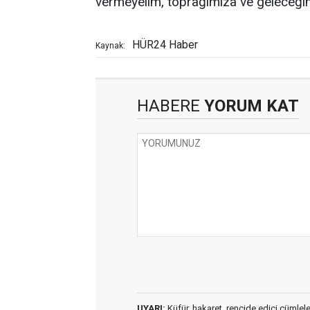
vermeyelim, toprağımıza ve geleceğimiz
HÜR24 Haber
Kaynak:
HABERE
YORUM KAT
UYARI:
Küfür, hakaret, rencide edici cümleler 