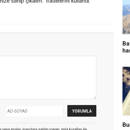
e sahip çıkalım.” ifadelerini kullandı.
Ba
ha
Bu
veya imalar, inançlara saldırı içeren, imla kuralları ile