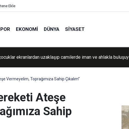
itene Ekle
SPOR
EKONOMI
DÜNYA
SIYASET
sözde şeffaflığı: Kameralar var, ama delil oluşturacak görüntüler
 keyfine bağlı
teşe Vermeyelim, Toprağımıza Sahip Çıkalım”
ereketi Ateşe
ağımıza Sahip