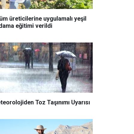
üm üreticilerine uygulamalı yeşil
dama eğitimi verildi
teorolojiden Toz Taşınımı Uyarısı