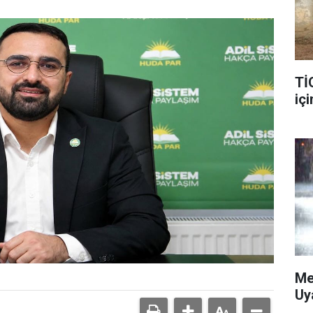
Tİ
içi
Me
Uy