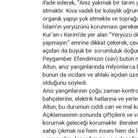
ifade ederek, “Anız yakmak bir tarım 
atmaktır. Kısa vadeli bir kolaylık uğru
organik yapıyı yok etmekte ve toprağın
İslam’ın yeryüzünü korunması gereken
Kur’an-ı Kerim’de yer alan “Yeryüzü
yapmayın.” emrine dikkat çekerek, çevr
açıdan da büyük bir sorumluluk doğur
Peygamber Efendimizin (sav) bütün m
Altun, anız yangınlarında milyonlarca 
bunun da vicdani ve ahlaki açıdan üz
olduğunu söyledi.
Anız yangınlarının çoğu zaman kontrol 
bahçelerine, elektrik hatlarına ve yerl
Altun, bu durumun ciddi can ve mal kay
Açıklamasının sonunda çiftçilere ve 
korumak geleceği korumaktır. Bereke
sahip çıkmak ise hem insani hem de İs