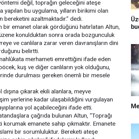
yöntemi değil, toprağın geleceğini ateşe
na yapılan bu uygulama, yılların birikimi olan
 bereketini azaltmaktadır.” dedi.
Üz
bu
 bir emanet olarak gördüğünü hatırlatan Altun,
 düzene konulduktan sonra orada bozgunculuk
eye ve canlılara zarar veren davranışların dini
duğunu belirtti.
ahlûkata merhameti emrettiğini ifade eden
böcek, kuş ve diğer canlıların yok olduğunu,
erinde durulması gereken önemli bir mesele
dışına çıkarak ekili alanlara, meyve
eşim yerlerine kadar ulaşabildiğini vurgulayan
Me
ıplarına yol açabileceğini ifade etti.
vatandaşlara çağrıda bulunan Altun, “Toprağı
ti korumak emanete sahip çıkmaktır. Emanete
lami bir sorumluluktur. Bereketi ateşe