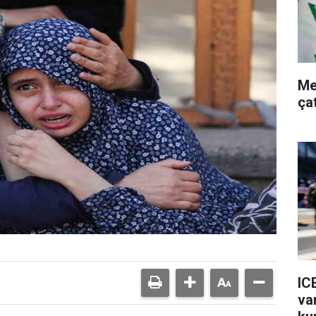
Me
ça
IC
va