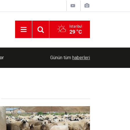
İstanbul
29 °C
13:35
Adana’da göçük altında kalan işçi hayatını kaybet
Günün tüm
haberleri