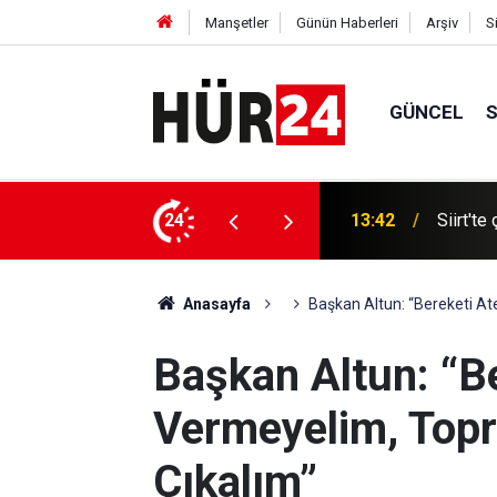
Manşetler
Günün Haberleri
Arşiv
S
GÜNCEL
ICE’ın 
aklaşıp camilerde iman ve ahlakla buluşuyor
24
13:36
kurumun
Anasayfa
Başkan Altun: “Bereketi A
Başkan Altun: “B
Vermeyelim, Topr
Çıkalım”