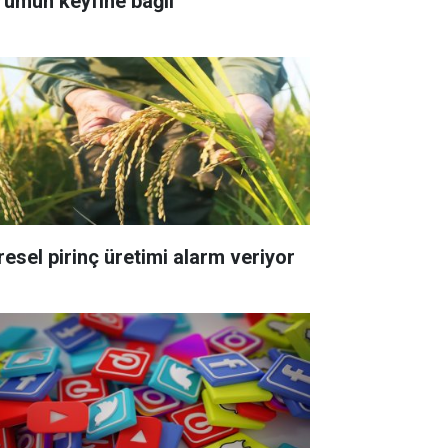
rumun keyfine bağlı
resel pirinç üretimi alarm veriyor