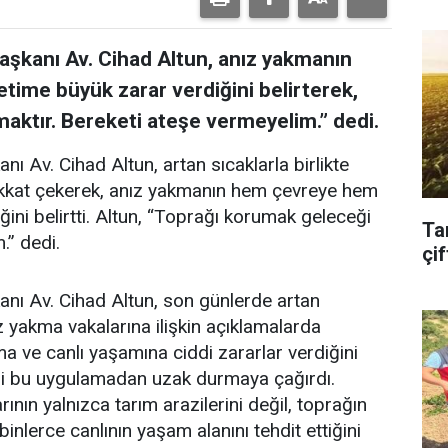
şkanı Av. Cihad Altun, anız yakmanın
ime büyük zarar verdiğini belirterek,
aktır. Bereketi ateşe vermeyelim.” dedi.
Av. Cihad Altun, artan sıcaklarla birlikte
ikkat çekerek, anız yakmanın hem çevreye hem
ini belirtti. Altun, “Toprağı korumak geleceği
Ta
.” dedi.
çif
ı Av. Cihad Altun, son günlerde artan
ız yakma vakalarına ilişkin açıklamalarda
a ve canlı yaşamına ciddi zararlar verdiğini
ileri bu uygulamadan uzak durmaya çağırdı.
rının yalnızca tarım arazilerini değil, toprağın
inlerce canlının yaşam alanını tehdit ettiğini