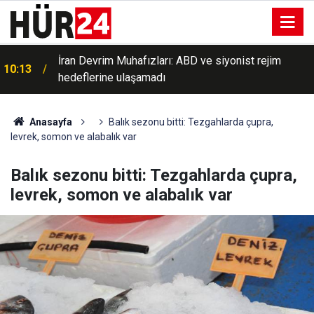
İran Devrim Muhafızları: ABD ve siyonist rejim
10:13
hedeflerine ulaşamadı
10:09
Sinop’ta 2 ilçeye yüksek yangın riski uyarısı
Anasayfa
Balık sezonu bitti: Tezgahlarda çupra,
levrek, somon ve alabalık var
Balık sezonu bitti: Tezgahlarda çupra,
levrek, somon ve alabalık var