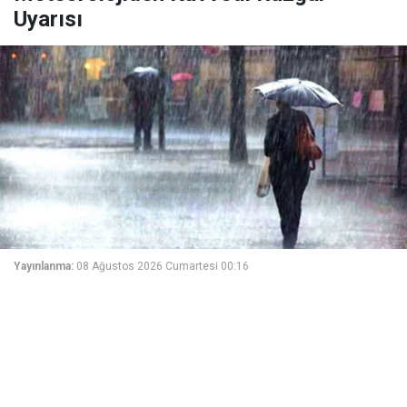
Uyarısı
Yayınlanma:
08 Ağustos 2026 Cumartesi 00:16
Ülkemizin kuzey kesimleri ile Akdeniz’in parçalı, yer
yer çok bulutlu, birçok il çevresinin yerel sağanak
ve gök gürültülü sağanak yağışlı, diğer yerlerin az