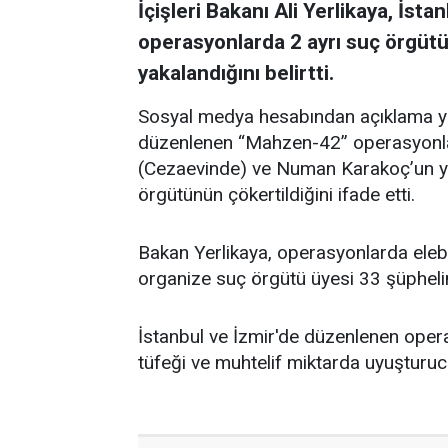
İçişleri Bakanı Ali Yerlikaya, İst
operasyonlarda 2 ayrı suç örgütü
yakalandığını belirtti.
Sosyal medya hesabından açıklama yap
düzenlenen “Mahzen-42” operasyonla
(Cezaevinde) ve Numan Karakoç’un yapt
örgütünün çökertildiğini ifade etti.
Bakan Yerlikaya, operasyonlarda ele
organize suç örgütü üyesi 3️3️ şüphelin
İstanbul ve İzmir'de düzenlenen opera
tüfeği ve muhtelif miktarda uyuşturu