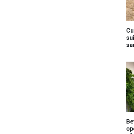
Cu
sui
sa
Be
op