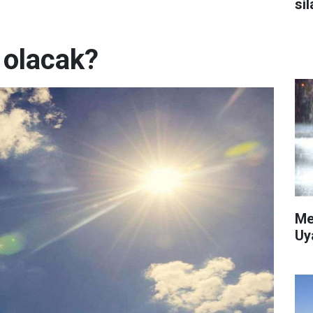
sil
 olacak?
Me
Uy