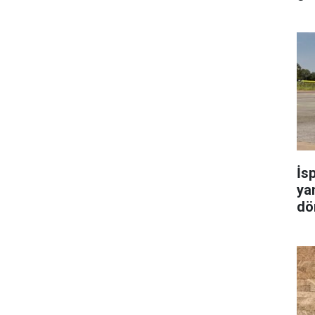
İs
ya
dö