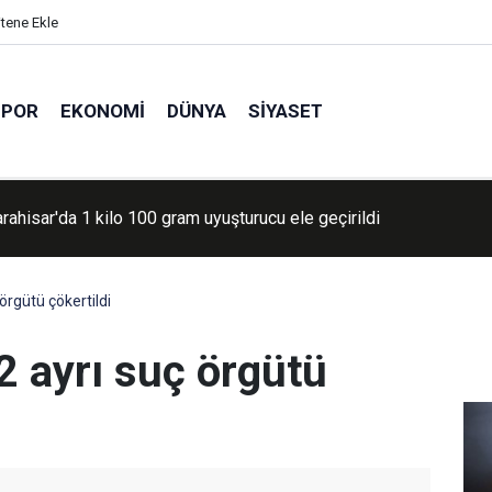
itene Ekle
SPOR
EKONOMI
DÜNYA
SIYASET
'nın Ceuta çıkmazı: Yüzlerce göçmen çocuk sokakta kaldı
örgütü çökertildi
2 ayrı suç örgütü