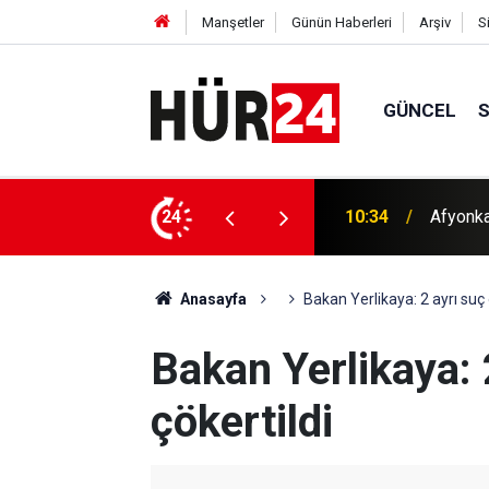
Manşetler
Günün Haberleri
Arşiv
S
GÜNCEL
m uyuşturucu ele geçirildi
24
10:33
İspanya
Anasayfa
Bakan Yerlikaya: 2 ayrı suç 
Bakan Yerlikaya: 
çökertildi