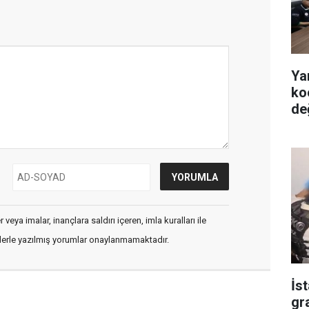
Ya
ko
de
veya imalar, inançlara saldırı içeren, imla kuralları ile
flerle yazılmış yorumlar onaylanmamaktadır.
İs
gr