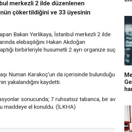
anbul merkezli 2️ ilde düzenlenen
nün çökertildiğini ve 33 üyesinin
an Bakan Yerlikaya, İstanbul merkezli 2️ ilde
rında elebaşılığını Hakan Akdoğan
ığı birbirleriyle husumetli 2️ ayrı organize suç
başı Numan Karakoç’un da içerisinde bulunduğu
Me
Ge
in yakalandığını kaydetti.
ha
syonlar sonucunda; 7️ ruhsatsız tabanca, bir av
cu maddeye el konuldu. (İLKHA)