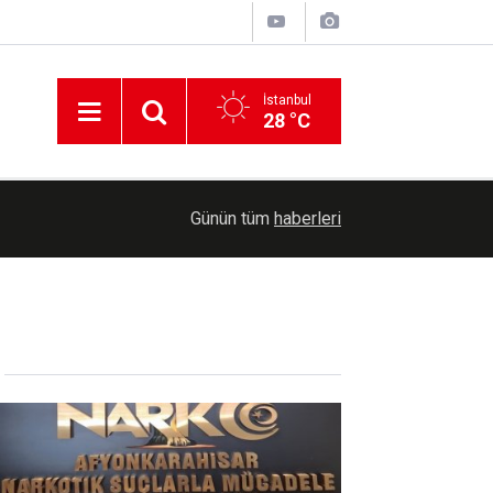
İstanbul
28 °C
10:25
İşgal rejimi ateşkese rağmen Lübnan'a saldırıyo
Günün tüm
haberleri