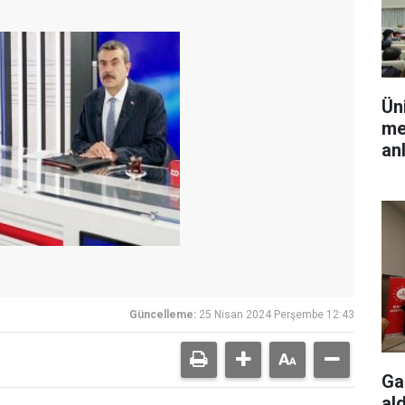
Ün
me
an
Güncelleme:
25 Nisan 2024 Perşembe 12:43
Ga
ald