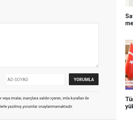
Sa
me
Tü
veya imalar, inançlara saldırı içeren, imla kuralları ile
yü
flerle yazılmış yorumlar onaylanmamaktadır.