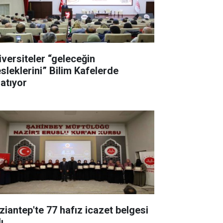
iversiteler “geleceğin
sleklerini” Bilim Kafelerde
latıyor
ziantep'te 77 hafız icazet belgesi
ı