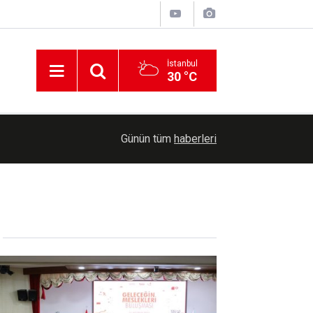
İstanbul
30 °C
15:04
Küba'da elektrik krizi derinleşiyor: Talebin yalnız
Günün tüm
haberleri