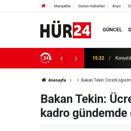
Manşetler
Günün Haberleri
Arşiv
S
GÜNCEL
 yönelik denetimler sürüyor
24
15:16
Konya U
Anasayfa
Bakan Tekin: Ücretli öğre
Bakan Tekin: Ücr
kadro gündemde 