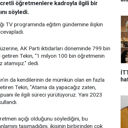
cretli öğretmenlere kadroyla ilgili bir
nı söyledi.
ldığı TV programında eğitim gündemine ilişkin
ı cevapladı.
 üzerine, AK Parti iktidarları döneminde 799 bin
 getiren Tekin, "1 milyon 100 bin öğretmenin
 atamışız." dedi.
İT
ha
ın da kendilerinin de mümkün olan en fazla
getiren Tekin, "Atama da yapacağız zaten,
nı ile ilgili süreci yürütüyoruz. Yani 2023
ullandı.
etmen açığı olduğunu söylediğini, bu
nlamını taşımadığını, ikisinin birbirinden çok