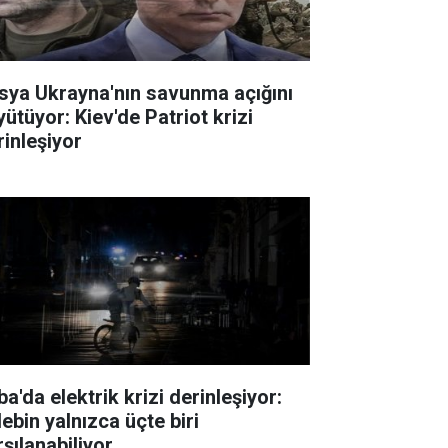
sya Ukrayna'nın savunma açığını
yütüyor: Kiev'de Patriot krizi
rinleşiyor
a'da elektrik krizi derinleşiyor:
ebin yalnızca üçte biri
rşılanabiliyor