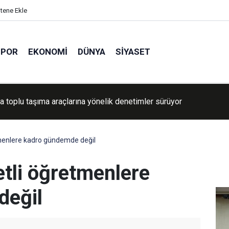
itene Ekle
SPOR
EKONOMI
DÜNYA
SIYASET
mut Kervanından yetim ve muhtaç ailelere yardım
tmenlere kadro gündemde değil
etli öğretmenlere
değil