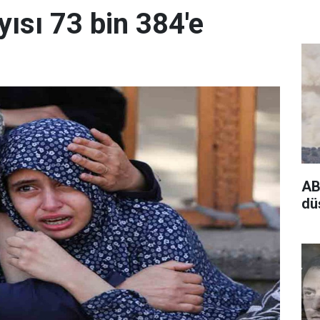
yısı 73 bin 384'e
AB
dü