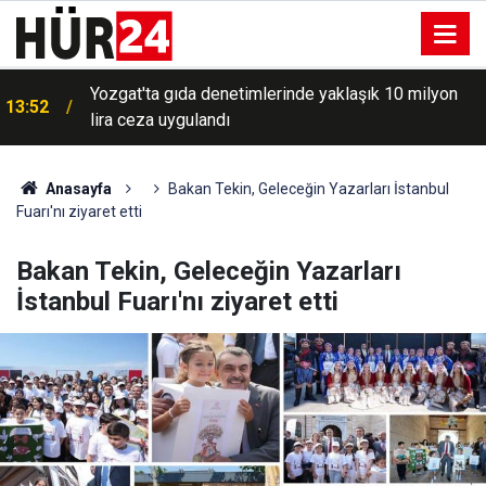
Yozgat'ta gıda denetimlerinde yaklaşık 10 milyon
13:52
lira ceza uygulandı
Gaziantep'te yüklü miktarda uyuşturucu ele geçirildi:
13:49
1 gözaltı
Anasayfa
Bakan Tekin, Geleceğin Yazarları İstanbul
Fuarı'nı ziyaret etti
Bakan Tekin, Geleceğin Yazarları
İstanbul Fuarı'nı ziyaret etti