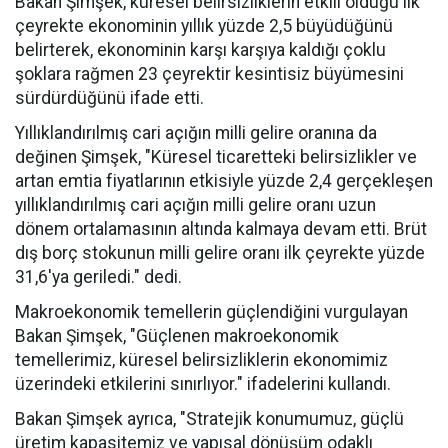
Bakan Şimşek, küresel belirsizliklerin etkili olduğu ilk
çeyrekte ekonominin yıllık yüzde 2,5 büyüdüğünü
belirterek, ekonominin karşı karşıya kaldığı çoklu
şoklara rağmen 23 çeyrektir kesintisiz büyümesini
sürdürdüğünü ifade etti.
Yıllıklandırılmış cari açığın milli gelire oranına da
değinen Şimşek, "Küresel ticaretteki belirsizlikler ve
artan emtia fiyatlarının etkisiyle yüzde 2,4 gerçekleşen
yıllıklandırılmış cari açığın milli gelire oranı uzun
dönem ortalamasının altında kalmaya devam etti. Brüt
dış borç stokunun milli gelire oranı ilk çeyrekte yüzde
31,6'ya geriledi." dedi.
Makroekonomik temellerin güçlendiğini vurgulayan
Bakan Şimşek, "Güçlenen makroekonomik
temellerimiz, küresel belirsizliklerin ekonomimiz
üzerindeki etkilerini sınırlıyor." ifadelerini kullandı.
Bakan Şimşek ayrıca, "Stratejik konumumuz, güçlü
üretim kapasitemiz ve yapısal dönüşüm odaklı