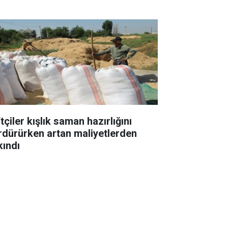
tçiler kışlık saman hazırlığını
rdürürken artan maliyetlerden
kındı