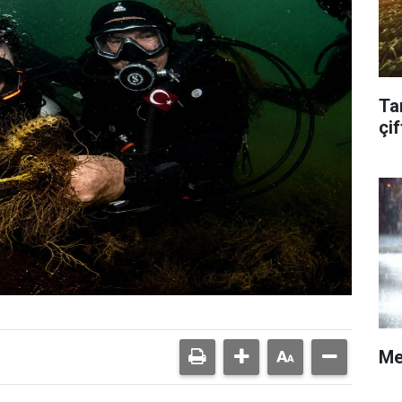
Ta
çif
Me