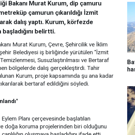
kliği Bakanı Murat Kurum, dip çamuru
metreküp çamurun çıkarıldığı İzmit
rak dalış yaptı. Kurum, körfezde
aşladığını belirtti.
Bakanı Murat Kurum, Çevre, Şehircilik ve İklim
şehir Belediyesi iş birliğinde yürütülen "İzmit
emizlenmesi, Susuzlaştırılması ve Bertaraf
Ba
n bölgelerde dalış gerçekleştirdi. Tahir
ha
 bulunan Kurum, proje kapsamında şu ana kadar
arılarak bertaraf edildiğini söyledi.
nlandı"
Eylem Planı çerçevesinde başlatılan
ve doğa koruma projelerinden biri olduğunu
canlılığın oluşmaya başladığını ifade etti.