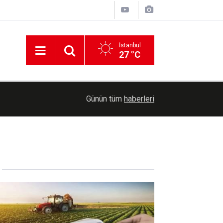
İstanbul
27 °C
19:52
Tarımsal destek ödemesi bugün çiftçilerin hesapl
Günün tüm
haberleri