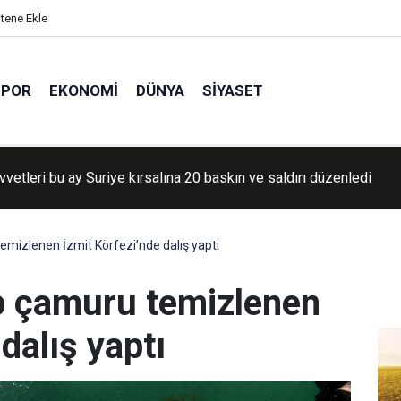
itene Ekle
SPOR
EKONOMI
DÜNYA
SIYASET
vvetleri Lübnan'da saldırılarını sürdürdü
mizlenen İzmit Körfezi’nde dalış yaptı
p çamuru temizlenen
dalış yaptı