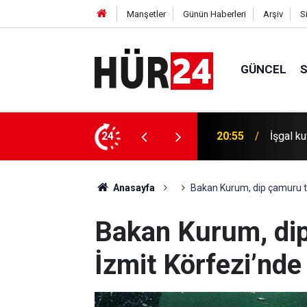
Manşetler
Günün Haberleri
Arşiv
S
GÜNCEL
salına 20 baskın ve saldırı düzenledi
24
20:30
İşgal ku
Anasayfa
Bakan Kurum, dip çamuru te
Bakan Kurum, di
İzmit Körfezi’nde 