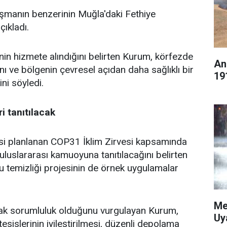
ışmanın benzerinin Muğla'daki Fethiye
çıkladı.
inin hizmete alındığını belirten Kurum, körfezde
An
ı ve bölgenin çevresel açıdan daha sağlıklı bir
19
ni söyledi.
i tanıtılacak
i planlanan COP31 İklim Zirvesi kapsamında
uluslararası kamuoyuna tanıtılacağını belirten
u temizliği projesinin de örnek uygulamalar
Me
ak sorumluluk olduğunu vurgulayan Kurum,
Uy
esislerinin iyileştirilmesi, düzenli depolama