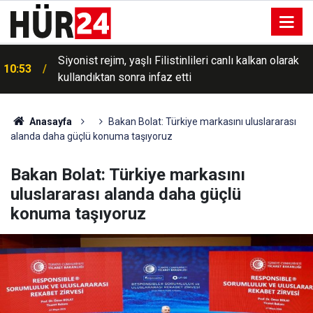
Siyonist rejim, yaşlı Filistinlileri canlı kalkan olarak
10:53
Bakan Gürlek açıkladı: İntihar ve kaza süsü verilen
kullandıktan sonra infaz etti
10:45
iki ölüm olayı aydınlatıldı
Anasayfa
Bakan Bolat: Türkiye markasını uluslararası
alanda daha güçlü konuma taşıyoruz
Bakan Bolat: Türkiye markasını
uluslararası alanda daha güçlü
konuma taşıyoruz