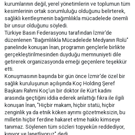
kurumlarının değil, yerel yönetimlerin ve toplumun tüm
kesimlerinin ortak sorumluluğu olduğunu belirterek,
sağlıklı kentleşmenin bağımlılıkla mücadelede önemli
bir unsur olduğunu söyledi.
Türkiye Basın Federasyonu tarafından İzmir'de
düzenlenen "Bağımlılıkla Mücadelede Medyanın Rolü"
panelinde konuşan İnan, programın gençlerle birlikte
gerçekleştirilmesinden duyduğu memnuniyeti dile
getirerek organizasyonda emeği geçenlere teşekkür
etti.
Konuşmasının başında bir gün önce İzmir'de özel bir
sağlık kuruluşunun açılışında Koç Holding Şeref
Başkanı Rahmi Koç’un bir doktor ile Kürt kadını
arasında geçtiğini iddia ederek anlattığı fıkra ile ilgili
konuşan İnan, "Hiçbir makam, hiçbir statü, hiçbir
zenginlik ya da etnik köken ayrımı gözetmeksizin, bu
milletin hiçbir ferdine hakaret etme hakkı kimseye
tanımaz. Söylenen tüm sözleri topyekûn reddediyor,
kınıyor ve lanetliyoruz" dedi.