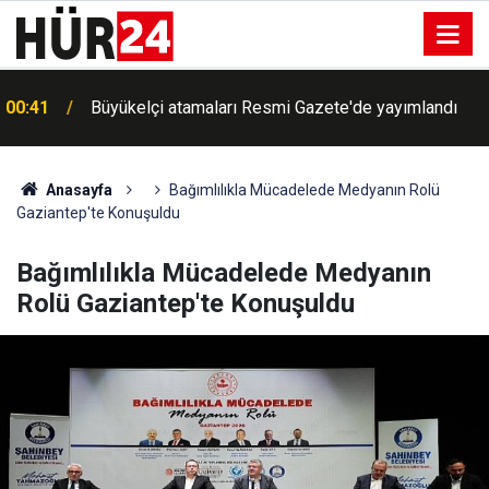
00:41
Büyükelçi atamaları Resmi Gazete'de yayımlandı
Brezilya'yı hortum vurdu: Ülkede her seviyede alarm
00:38
verildi
Anasayfa
Bağımlılıkla Mücadelede Medyanın Rolü
Gaziantep'te Konuşuldu
Bağımlılıkla Mücadelede Medyanın
Rolü Gaziantep'te Konuşuldu