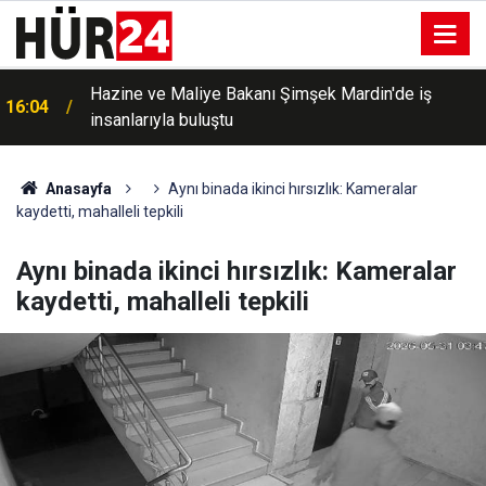
Hazine ve Maliye Bakanı Şimşek Mardin'de iş
16:04
insanlarıyla buluştu
Anasayfa
Aynı binada ikinci hırsızlık: Kameralar
kaydetti, mahalleli tepkili
Aynı binada ikinci hırsızlık: Kameralar
kaydetti, mahalleli tepkili