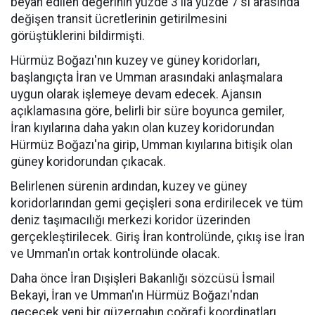
beyan edilen değerinin yüzde 3 ila yüzde 7'si arasında
değişen transit ücretlerinin getirilmesini
görüştüklerini bildirmişti.
Hürmüz Boğazı'nın kuzey ve güney koridorları,
başlangıçta İran ve Umman arasındaki anlaşmalara
uygun olarak işlemeye devam edecek. Ajansın
açıklamasına göre, belirli bir süre boyunca gemiler,
İran kıyılarına daha yakın olan kuzey koridorundan
Hürmüz Boğazı'na girip, Umman kıyılarına bitişik olan
güney koridorundan çıkacak.
Belirlenen sürenin ardından, kuzey ve güney
koridorlarından gemi geçişleri sona erdirilecek ve tüm
deniz taşımacılığı merkezi koridor üzerinden
gerçekleştirilecek. Giriş İran kontrolünde, çıkış ise İran
ve Umman'ın ortak kontrolünde olacak.
Daha önce İran Dışişleri Bakanlığı sözcüsü İsmail
Bekayi, İran ve Umman'ın Hürmüz Boğazı'ndan
geçecek yeni bir güzergahın coğrafi koordinatları