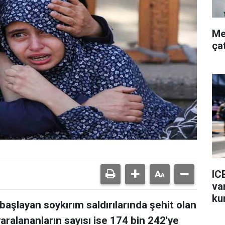
Me
ça
IC
va
ku
aşlayan soykırım saldırılarında şehit olan
, yaralananların sayısı ise 174 bin 242'ye