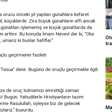
a orucu önceki yıl yapılan günahlara kefaret
l, küçüklerdir. Zira büyük günahların affı ancak
 günahları işlememiş ve küçük günahlarda da
ni arttırır. Bu konuda İmam Nevevî der ki, "Olur
Ot
umarız ki bunlar hafifler."
tr
çlu geçirmenin fazileti
sua" denir. Bugünü de oruçlu geçirmekle ilgili
bize de oruç tutmamızı emrettiği zaman
lü! Bugün, Yahudilerle Hristiyanların tazim
zerine Rasulullah, öyleyse biz de gelecek
Mal
tarız." buyurdu.