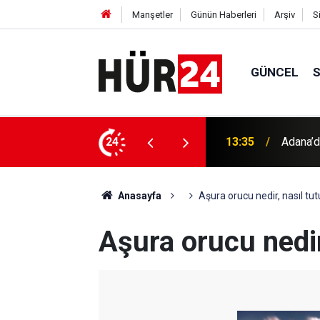
Manşetler
Günün Haberleri
Arşiv
S
GÜNCEL
 hayatını kaybetti
24
13:30
Küresel
Anasayfa
Aşura orucu nedir, nasıl tut
Aşura orucu nedir