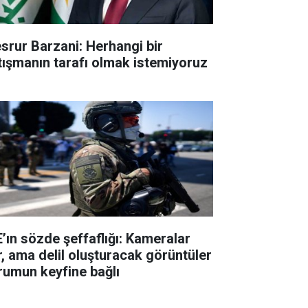
srur Barzani: Herhangi bir
tışmanın tarafı olmak istemiyoruz
E’ın sözde şeffaflığı: Kameralar
r, ama delil oluşturacak görüntüler
rumun keyfine bağlı