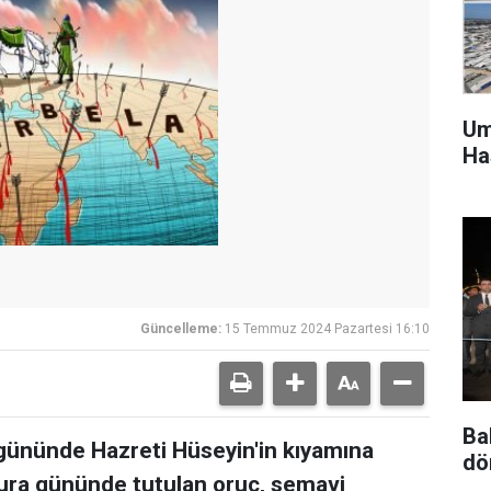
Um
Ha
Güncelleme:
15 Temmuz 2024 Pazartesi 16:10
Ba
gününde Hazreti Hüseyin'in kıyamına
dö
şura gününde tutulan oruç, semavi