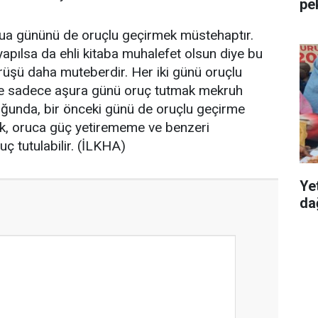
pe
asua gününü de oruçlu geçirmek müstehaptır.
 yapılsa da ehli kitaba muhalefet olsun diye bu
örüşü daha muteberdir. Her iki günü oruçlu
ikte sadece aşura günü oruç tutmak mekruh
duğunda, bir önceki günü de oruçlu geçirme
lık, oruca güç yetirememe ve benzeri
ç tutulabilir. (İLKHA)
Ye
dağ