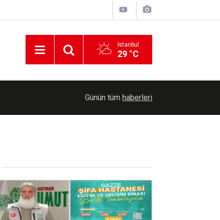
İstanbul
29 °C
13:12
İstanbul Fatih'te iş yerinden 1,5 kilogram altın ç
Günün tüm
haberleri