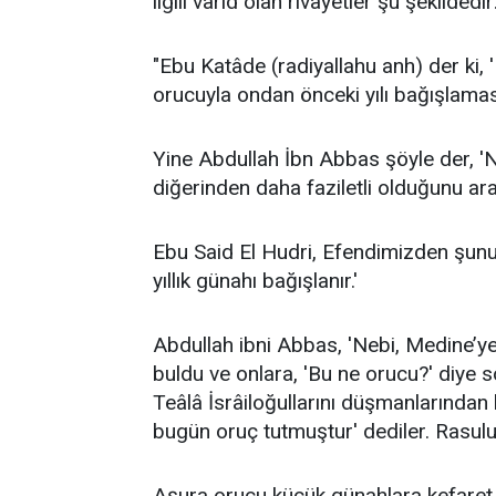
ilgili varid olan rivayetler şu şekildedir
"Ebu Katâde (radiyallahu anh) der ki, 
orucuyla ondan önceki yılı bağışlamas
Yine Abdullah İbn Abbas şöyle der, '
diğerinden daha faziletli olduğunu ar
Ebu Said El Hudri, Efendimizden şunu a
yıllık günahı bağışlanır.'
Abdullah ibni Abbas, 'Nebi, Medine’ye
buldu ve onlara, 'Bu ne orucu?' diye so
Teâlâ İsrâiloğullarını düşmanlarında
bugün oruç tutmuştur' dediler. Rasulul
Aşura orucu küçük günahlara kefaret 