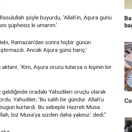
:
'Rasulullah şöyle buyurdu, 'Allah’ın, Aşura günü
Ba
bağ
ını şüphesiz ki umarım.'
Nebi, Ramazan'dan sonra hiçbir günün
aştırmazdı. Ancak Aşura günü hariç.'
ktarır, 'Kim, Aşura orucu tutarsa o kişinin bir
 geldiğinde oradaki Yahudileri oruçlu olarak
rdu. Yahudiler, 'Bu salih bir gündür. Allah’u
Cu
n bugün kurtardı. Bu sebeple Hazreti Musa
lah, biz Musa’ya sizden daha yakınız.' dedi."
olur