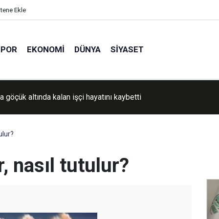
itene Ekle
SPOR
EKONOMI
DÜNYA
SIYASET
 pirinç üretimi alarm veriyor
ulur?
, nasıl tutulur?