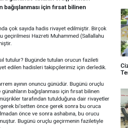
n bağışlanması için fırsat bilinen
da çok sayıda hadis rivayet edilmiştir. Birçok
lu geçirilmesi Hazreti Muhammed (Sallallahu
ştir.
l tutulur? Bugünde tutulan orucun fazileti
Ciz
edilen hadisleri takipçilerimiz için derledik.
Te
uharrem ayının onuncu günüdür. Bugünü oruçlu
günahların bağışlanması için fırsat bilinen
müşrikler tarafından tutulduğuna dair rivayetler
gerek bi’setten önce gerek sonra bu oruca
olmadan önce ve sonra ashabına, bu orucu
muştur. Bugünü oruçlu geçirmenin faziletiyle