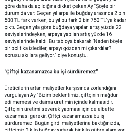
göre daha da açıldığına dikkat çeken Ay "Şöyle bir
durum da var: Geçen yıl arpa ile buğday arasında 2 bin
500 TL fark varken, bu yıl bu fark 3 bin 750 TL'ye kadar
çıktı. Geçen yıla göre buğdaya yapılan artış yüzde 22
seviyelerindeyken, arpaya yapılan artış yüzde 16
seviyelerinde kaldı. Bu tabloya bakarak 'Neden böyle
bir politika izlediler, arpayı gözden mi çıkardılar?'
sorusu akıllara geliyor." diye konuştu.
"Çiftçi kazanamazsa bu işi sürdüremez"
Üreticilerin artan maliyetler karşısında zorlandığını
vurgulayan Ay "Bizim beklentimiz, çiftçinin mağdur
edilmemesi ve daima üretimin içinde kalmasıdır.
Çiftçinin üretimi severek yapması için de elbette
kazanması gerekir. Çiftçi kazanamazsa bu işi
sürdüremez. Bugün girdi maliyetlerine baktığınızda,
çiftçimiz 3 kilo buğday satarak bir kilo gübre alamıyor.