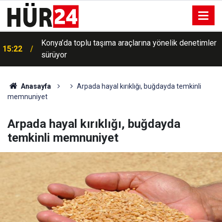
Konya Umut Kervanından yetim ve muhtaç ailelere
15:16
yardım
Anasayfa
Arpada hayal kırıklığı, buğdayda temkinli
memnuniyet
Arpada hayal kırıklığı, buğdayda
temkinli memnuniyet