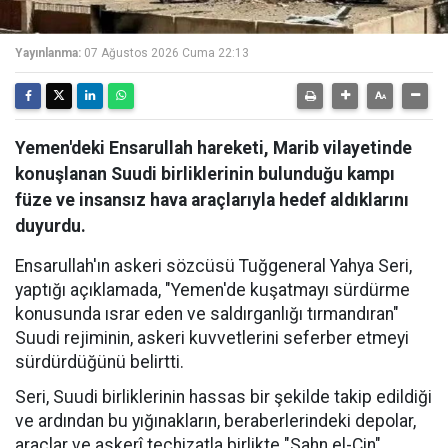
Yayınlanma:
07 Ağustos 2026 Cuma 22:13
Yemen'deki Ensarullah hareketi, Marib vilayetinde
konuşlanan Suudi birliklerinin bulunduğu kampı
füze ve insansız hava araçlarıyla hedef aldıklarını
duyurdu.
Ensarullah'ın askeri sözcüsü Tuğgeneral Yahya Seri,
yaptığı açıklamada, "Yemen'de kuşatmayı sürdürme
konusunda ısrar eden ve saldırganlığı tırmandıran"
Suudi rejiminin, askeri kuvvetlerini seferber etmeyi
sürdürdüğünü belirtti.
Seri, Suudi birliklerinin hassas bir şekilde takip edildiği
ve ardından bu yığınakların, beraberlerindeki depolar,
araçlar ve askerî teçhizatla birlikte "Sahn el-Cin"