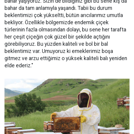
bahar yaşıyoruz. Sizin de bildiğiniz gibi bu sene kış da
bahar da tam anlamıyla yaşandı. Tabii bu durum
beklentimizi çok yükseltti, bütün arıcılarımız umutla
bekliyor. Özellikle bölgemizde endemik çiçek
türlerinin fazla olmasından dolayı, bu sene her tarafta
her çeşit çiçeğin çok güzel bir şekilde açtığını
görebiliyoruz. Bu yüzden kaliteli ve bol bir bal
beklentimiz var. Umuyoruz ki emeklerimiz boşa
gitmez ve arzu ettiğimiz o yüksek kaliteli balı yeniden
elde ederiz."