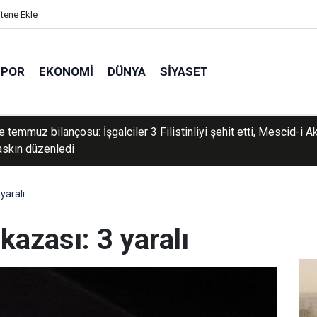
itene Ekle
SPOR
EKONOMI
DÜNYA
SIYASET
ğu'da toz taşınımı bekleniyor
yaralı
kazası: 3 yaralı