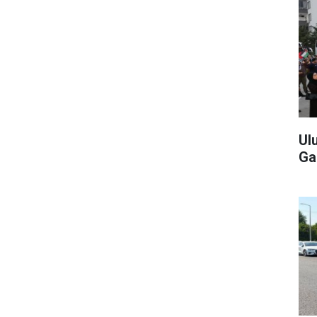
Ul
Ga