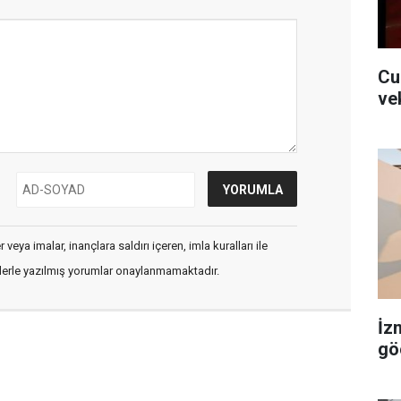
Cu
ve
veya imalar, inançlara saldırı içeren, imla kuralları ile
flerle yazılmış yorumlar onaylanmamaktadır.
İz
gö