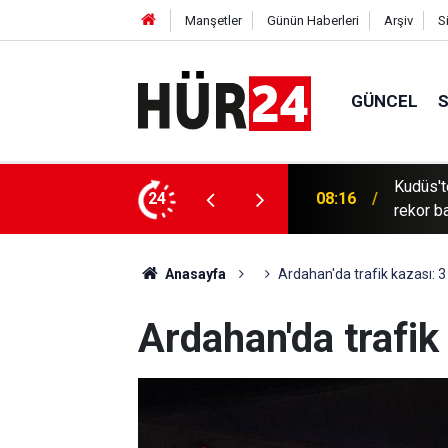
Manşetler
Günün Haberleri
Arşiv
S
GÜNCEL
iler 3 Filistinliyi şehit etti, Mescid-i Aksa'ya
24
07:57
Güneydo
Anasayfa
Ardahan'da trafik kazası: 3 
Ardahan'da trafik 