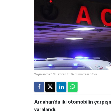
Yayınlanma:
13 Haziran 2026 Cumartesi 00:49
Ardahan'da iki otomobilin çarpı
yaralandı.