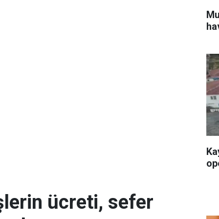
Mu
ha
Ka
op
erin ücreti, sefer