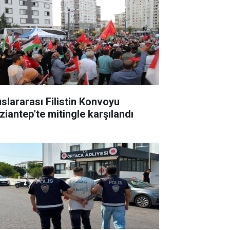
uslararası Filistin Konvoyu
ziantep'te mitingle karşılandı