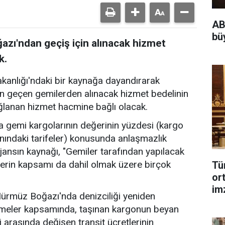
AB
bü
zı'ndan geçiş için alınacak hizmet
k.
akanlığı'ndaki bir kaynağa dayandırarak
n geçen gemilerden alınacak hizmet bedelinin
ğlanan hizmet hacmine bağlı olacak.
 gemi kargolarının değerinin yüzdesi (kargo
nındaki tarifeler) konusunda anlaşmazlık
jansın kaynağı, "Gemiler tarafından yapılacak
erin kapsamı da dahil olmak üzere birçok
Tü
or
im
 Hürmüz Boğazı'nda denizciliği yeniden
şmeler kapsamında, taşınan kargonun beyan
i arasında değişen transit ücretlerinin