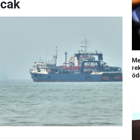
acak
Me
re
öd