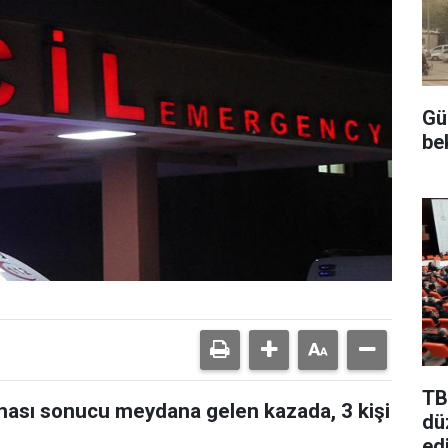
Gü
be
TB
şması sonucu meydana gelen kazada, 3 kişi
dü
edi