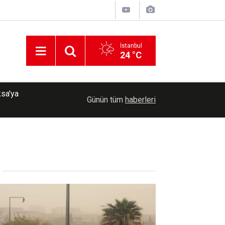
İstanbul
24 °C
Meta'ya çocuk güvenliği davasında rekor ceza: 
07:37
Günün tüm
haberleri
ödeyecek