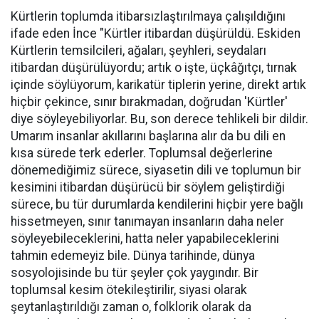
Kürtlerin toplumda itibarsızlaştırılmaya çalışıldığını
ifade eden İnce "Kürtler itibardan düşürüldü. Eskiden
Kürtlerin temsilcileri, ağaları, şeyhleri, seydaları
itibardan düşürülüyordu; artık o işte, üçkâğıtçı, tırnak
içinde söylüyorum, karikatür tiplerin yerine, direkt artık
hiçbir çekince, sınır bırakmadan, doğrudan 'Kürtler'
diye söyleyebiliyorlar. Bu, son derece tehlikeli bir dildir.
Umarım insanlar akıllarını başlarına alır da bu dili en
kısa sürede terk ederler. Toplumsal değerlerine
dönemediğimiz sürece, siyasetin dili ve toplumun bir
kesimini itibardan düşürücü bir söylem geliştirdiği
sürece, bu tür durumlarda kendilerini hiçbir yere bağlı
hissetmeyen, sınır tanımayan insanların daha neler
söyleyebileceklerini, hatta neler yapabileceklerini
tahmin edemeyiz bile. Dünya tarihinde, dünya
sosyolojisinde bu tür şeyler çok yaygındır. Bir
toplumsal kesim ötekileştirilir, siyasi olarak
şeytanlaştırıldığı zaman o, folklorik olarak da