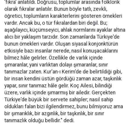
'fıkra' anlatıldı. Doğrusu, toplumlar arasında folklorik
olarak fıkralar anlatılır. Bunun böyle tatlı, zevkli,
öğretici, toplumların karakterlerini gösteren örnekleri
vardır. Ancak bu, o tür fıkralardan biri değil. Bu;
aşağılayıcı, küçümseyici, ahlak normlarını ayaklar altına
alıcı bir yaklaşım tarzıdır. Son zamanlarda Türkiye'de
bunun örnekleri vardır. Oluşan siyasal konjonktürün
etkisiyle bazı insanlar nerede, nasıl konuşacaklarını
bilmez hâle gelirler. Özellikle de varlık içinde
şımaranlar, yani varlıktan dolayı şımaranlar, sınır
tanımazlar zaten. Kur'an-ı Kerim'de de belirtildiği gibi,
bir insan kendini üstün gördüğü zaman azar, taşkınlık
yapar, sınır tanımaz hâle gelir. Koç Ailesi, bilindiği
üzere, varlık içinde şımarmış bir ailedir. Gerçekten
Türkiye'de büyük bir servete sahipler; nasıl sahip
oldukları falan bizi ilgilendirmez, bunu bilmiyoruz ama
bir şımarıklık, bir azgınlık, bir taşkınlık, bir sınır
tanımazlık olduğu bellidir." dedi.