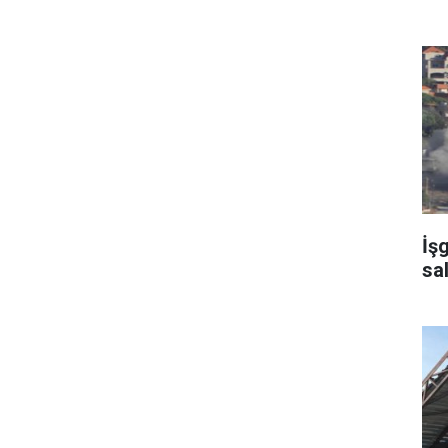
İş
sa