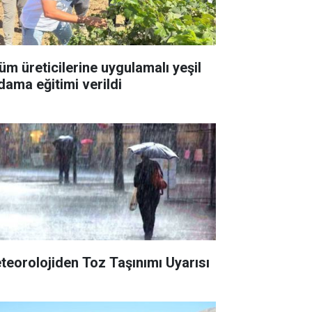
üm üreticilerine uygulamalı yeşil
dama eğitimi verildi
teorolojiden Toz Taşınımı Uyarısı