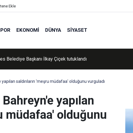
itene Ekle
SPOR
EKONOMI
DÜNYA
SIYASET
'de Kur'an kursu öğrencileri piknikte buluştu
 yapılan saldırıların 'meşru müdafaa' olduğunu vurguladı
 Bahreyn'e yapılan
ru müdafaa' olduğunu