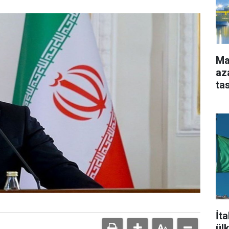
Ma
aza
ta
İt
ül