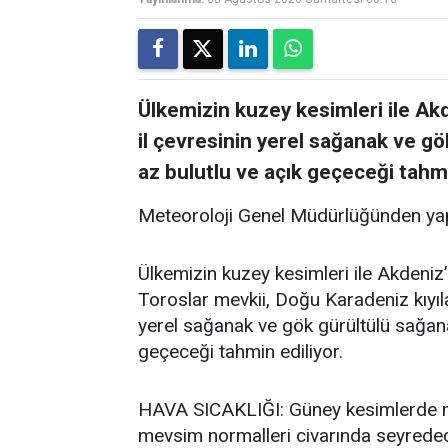
Ülkemizin kuzey kesimleri ile Akde
il çevresinin yerel sağanak ve gö
az bulutlu ve açık geçeceği tahmi
Meteoroloji Genel Müdürlüğünden yap
Ülkemizin kuzey kesimleri ile Akdeniz’i
Toroslar mevkii, Doğu Karadeniz kıyıla
yerel sağanak ve gök gürültülü sağanak
geçeceği tahmin ediliyor.
HAVA SICAKLIĞI: Güney kesimlerde me
mevsim normalleri civarında seyredece