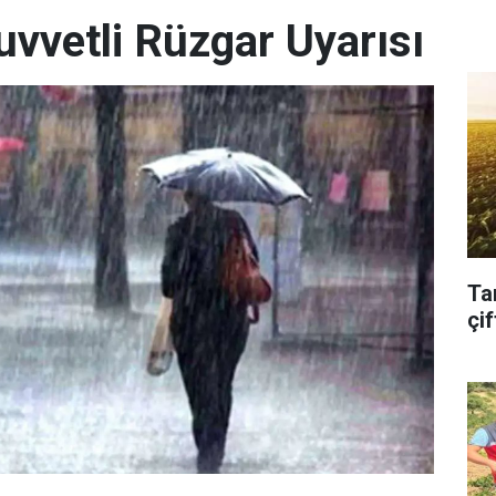
uvvetli Rüzgar Uyarısı
Ta
çif