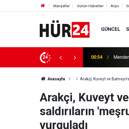
Manşetler
Günün Haberleri
Arşiv
S
GÜNCEL
y Çiçek tutuklandı
24
00:42
Erdemli
Anasayfa
Arakçi, Kuveyt ve Bahreyn'e
Arakçi, Kuveyt ve
saldırıların 'meş
vurguladı