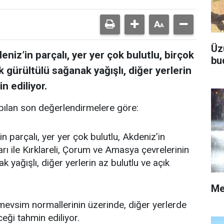
Üz
niz’in parçalı, yer yer çok bulutlu, birçok
bu
k gürültülü sağanak yağışlı, diğer yerlerin
n ediliyor.
ılan son değerlendirmelere göre:
n parçalı, yer yer çok bulutlu, Akdeniz’in
rı ile Kırklareli, Çorum ve Amasya çevrelerinin
 yağışlı, diğer yerlerin az bulutlu ve açık
Me
vsim normallerinin üzerinde, diğer yerlerde
ği tahmin ediliyor.