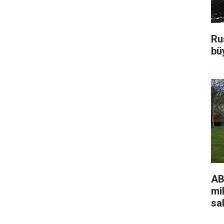
Ru
bü
AB
mi
sa