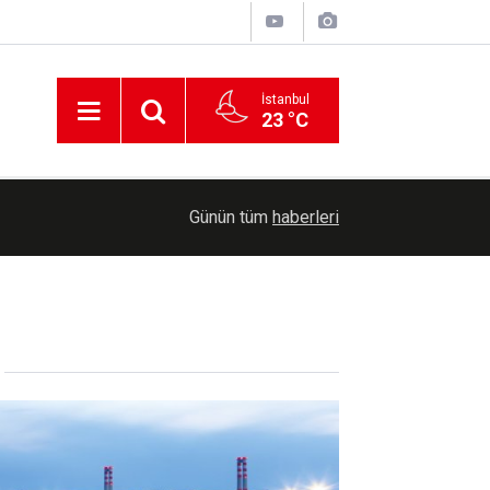
İstanbul
23 °C
00:36
Erzurum'da Bağımlılıkla Mücadele İl Koordinasyo
Günün tüm
haberleri