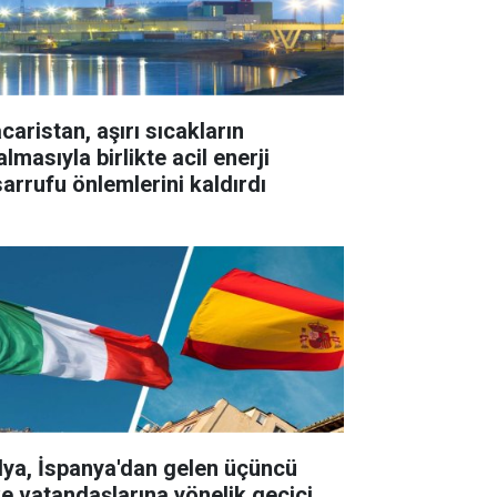
caristan, aşırı sıcakların
lmasıyla birlikte acil enerji
sarrufu önlemlerini kaldırdı
alya, İspanya'dan gelen üçüncü
ke vatandaşlarına yönelik geçici