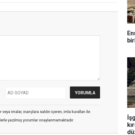
En
bir
veya imalar, inançlara saldırı içeren, imla kuralları ile
İş
flerle yazılmış yorumlar onaylanmamaktadır.
kır
dü