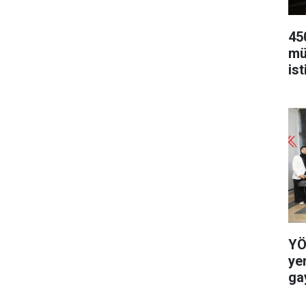
45
mü
ist
YÖ
ye
ga