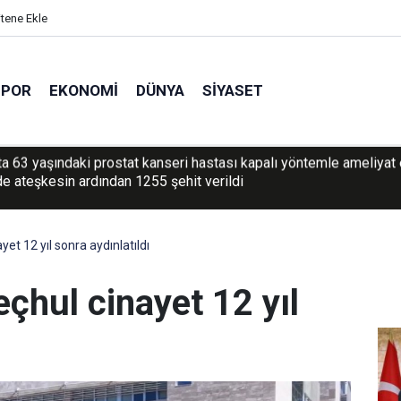
itene Ekle
SPOR
EKONOMI
DÜNYA
SIYASET
e ateşkesin ardından 1255 şehit verildi
yet 12 yıl sonra aydınlatıldı
eçhul cinayet 12 yıl