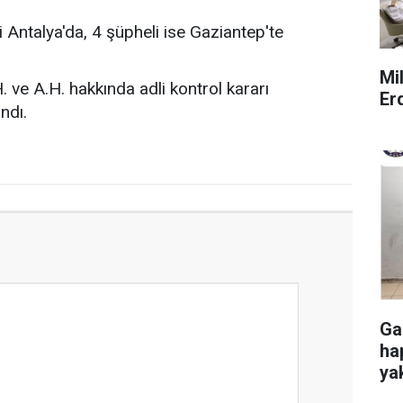
Antalya'da, 4 şüpheli ise Gaziantep'te
Mi
 ve A.H. hakkında adli kontrol kararı
Er
ndı.
Ga
ha
ya