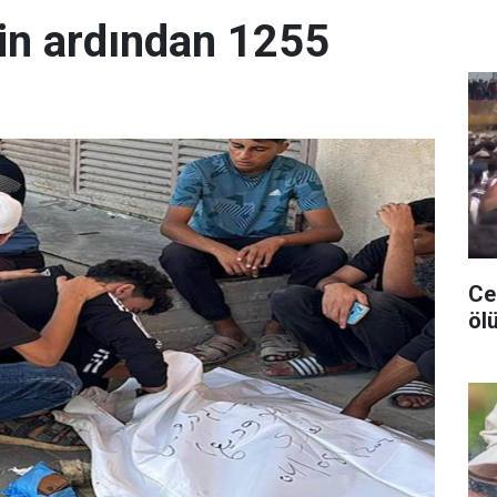
in ardından 1255
Ceu
ölü