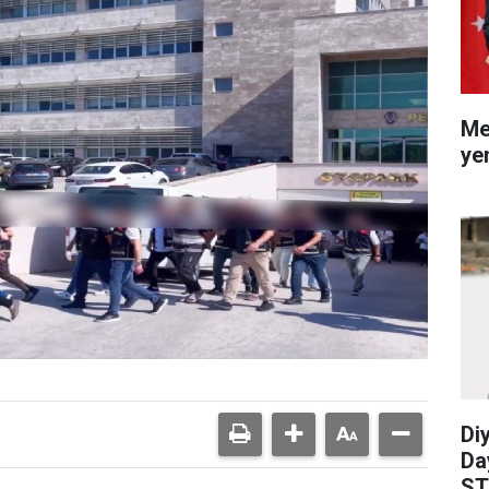
Me
ye
Diy
Da
ST