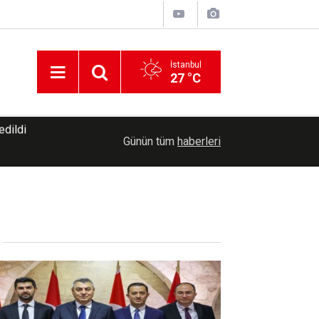
İstanbul
27 °C
19:08
Mersin'de okullar yeni eğitim öğretim yılına hazı
Günün tüm
haberleri