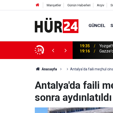
Manşetler
Günün Haberleri
Arşiv
S
GÜNCEL
anseri hastası kapalı yöntemle ameliyat edildi
24
19:16
Gazze'd
Anasayfa
Antalya'da faili meçhul cina
Antalya'da faili m
sonra aydınlatıldı