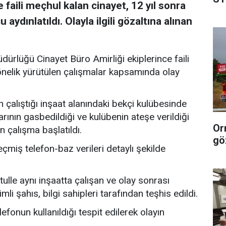
 faili meçhul kalan cinayet, 12 yıl sonra
dü
ydınlatıldı. Olayla ilgili gözaltına alınan
rlüğü Cinayet Büro Amirliği ekiplerince faili
önelik yürütülen çalışmalar kapsamında olay
 çalıştığı inşaat alanındaki bekçi kulübesinde
arının gasbedildiği ve kulübenin ateşe verildiği
Or
in çalışma başlatıldı.
gö
çmiş telefon-baz verileri detaylı şekilde
ulle aynı inşaatta çalışan ve olay sonrası
i şahıs, bilgi sahipleri tarafından teşhis edildi.
fonun kullanıldığı tespit edilerek olayın