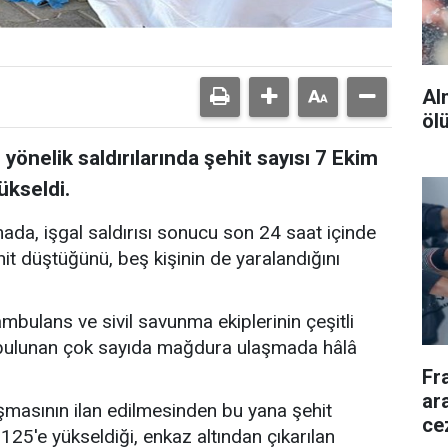
Al
öl
 yönelik saldırılarında şehit sayısı 7 Ekim
ükseldi.
mada, işgal saldırısı sonucu son 24 saat içinde
ehit düştüğünü, beş kişinin de yaralandığını
ambulans ve sivil savunma ekiplerinin çeşitli
a bulunan çok sayıda mağdura ulaşmada hâlâ
Fr
ara
masının ilan edilmesinden bu yana şehit
ce
4.125'e yükseldiği, enkaz altından çıkarılan