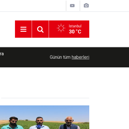
İstanbul
30 °C
ra
12:21
Kastamonu merkezli uyuşturucu operasyonunda 
Günün tüm
haberleri