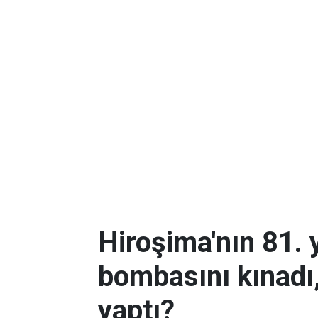
Hiroşima'nın 81. y
bombasını kınadı,
yaptı?