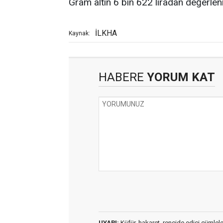
Gram altın 6 bin 622 liradan değerleni
İLKHA
Kaynak:
HABERE
YORUM KAT
UYARI:
Küfür, hakaret, rencide edici cümleler 