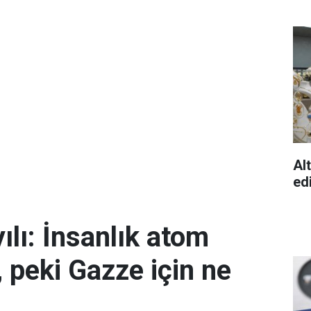
Al
ed
ılı: İnsanlık atom
 peki Gazze için ne