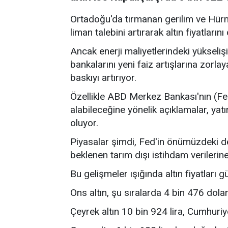
Ortadoğu'da tırmanan gerilim ve Hürm
liman talebini artırarak altın fiyatları
Ancak enerji maliyetlerindeki yükseli
bankalarını yeni faiz artışlarına zorla
baskıyı artırıyor.
Özellikle ABD Merkez Bankası'nın (Fed
alabileceğine yönelik açıklamalar, yat
oluyor.
Piyasalar şimdi, Fed'in önümüzdeki dön
beklenen tarım dışı istihdam veriler
Bu gelişmeler ışığında altın fiyatları g
Ons altın, şu sıralarda 4 bin 476 dola
Çeyrek altın 10 bin 924 lira, Cumhuriye