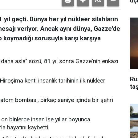
uç
yıl geçti. Dünya her yıl nükleer silahların
 mesajı veriyor. Ancak aynı dünya, Gazze'de
up koymadığı sorusuyla karşı karşıya
r daha asla" sözü, 81 yıl sonra Gazze'nin enkazı
Ru
oşima kenti insanlık tarihinin ilk nükleer
ta
ı atom bombası, birkaç saniye içinde bir şehri
, on binlerce insan ise yıllar boyunca
a hayatını kaybetti.