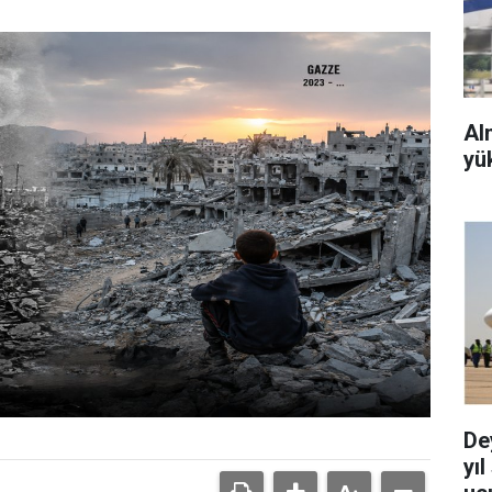
Al
yü
De
yı