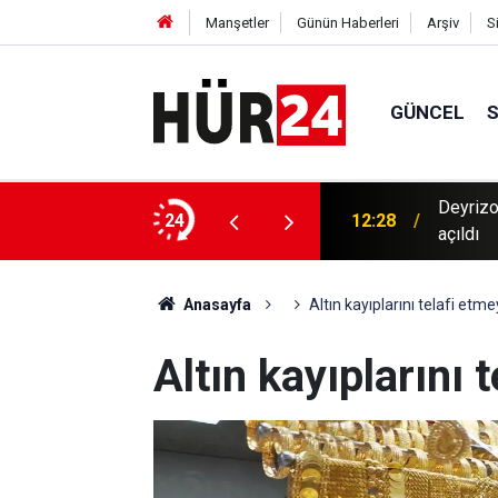
Manşetler
Günün Haberleri
Arşiv
S
GÜNCEL
Deyrizo
sorununa zemin hazırlıyor
24
12:28
açıldı
Anasayfa
Altın kayıplarını telafi etm
Altın kayıplarını 