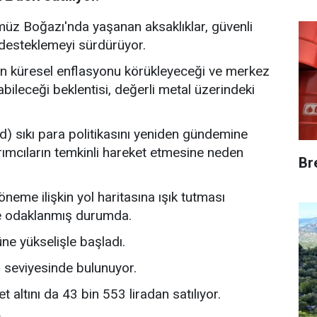
üz Boğazı'nda yaşanan aksaklıklar, güvenli
nı desteklemeyi sürdürüyor.
şin küresel enflasyonu körükleyeceği ve merkez
yabileceği beklentisi, değerli metal üzerindeki
) sıkı para politikasını yeniden gündemine
ırımcıların temkinli hareket etmesine neden
Br
eme ilişkin yol haritasına ışık tutması
ine odaklanmış durumda.
üne yükselişle başladı.
r seviyesinde bulunuyor.
t altını da 43 bin 553 liradan satılıyor.