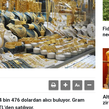
Fid
ne
Alt
4 bin 476 dolardan alıcı buluyor. Gram
zi
TL'den satılıyor.