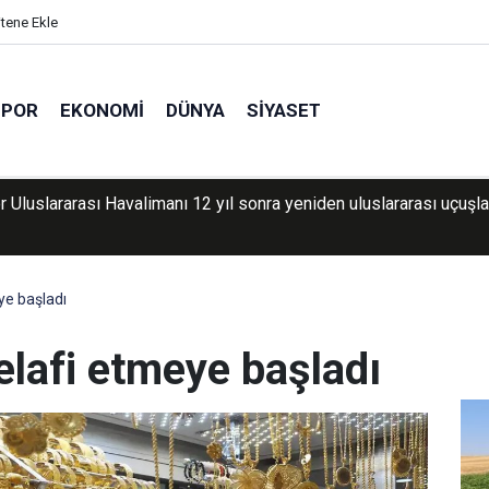
itene Ekle
SPOR
EKONOMI
DÜNYA
SIYASET
r Uluslararası Havalimanı 12 yıl sonra yeniden uluslararası uçuşla
eye başladı
telafi etmeye başladı