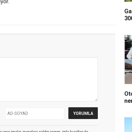
yor.
Ga
300
Oto
ne
veya imalar, inançlara saldırı içeren, imla kuralları ile