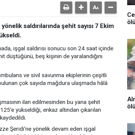
Ceu
ölü
 yönelik saldırılarında şehit sayısı 7 Ekim
ükseldi.
mada, işgal saldırısı sonucu son 24 saat içinde
ehit düştüğünü, beş kişinin de yaralandığını
ambulans ve sivil savunma ekiplerinin çeşitli
a bulunan çok sayıda mağdura ulaşmada hâlâ
Al
masının ilan edilmesinden bu yana şehit
öl
4.125'e yükseldiği, enkaz altından çıkarılan
 kaydedildi.
ze Şeridi'ne yönelik devam eden işgal