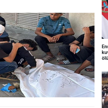
En
ku
ölü