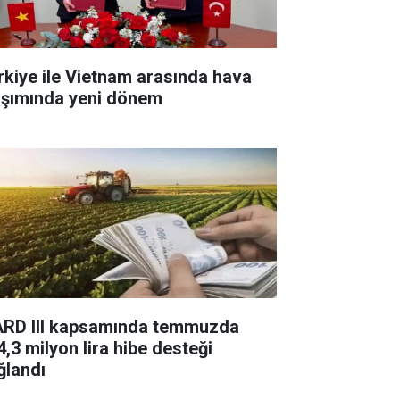
rkiye ile Vietnam arasında hava
aşımında yeni dönem
ARD III kapsamında temmuzda
4,3 milyon lira hibe desteği
ğlandı