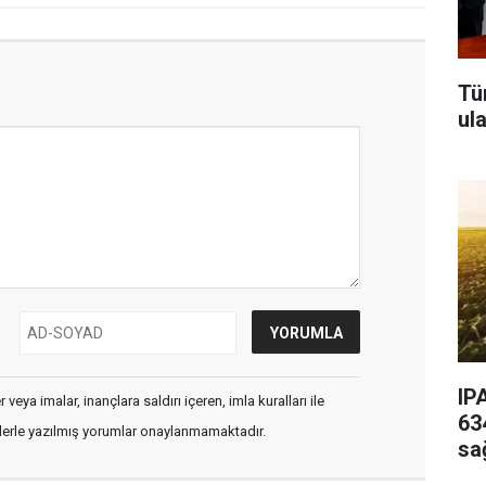
Tü
ul
IP
veya imalar, inançlara saldırı içeren, imla kuralları ile
63
flerle yazılmış yorumlar onaylanmamaktadır.
sa