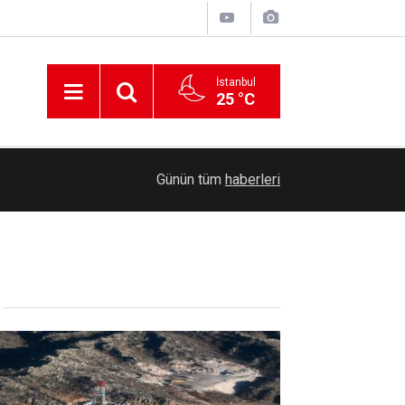
İstanbul
25 °C
aralı
20:06
Ceuta'daki kitlesel sınır geçişlerinde ölü sayısı 
Günün tüm
haberleri