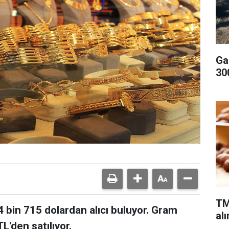
Ga
300
TM
4 bin 715 dolardan alıcı buluyor. Gram
alı
TL'den satılıyor.