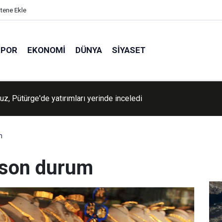
itene Ekle
SPOR
EKONOMI
DÜNYA
SIYASET
lah, Yemen'deki Suudi kuvvetlerini hedef aldı: Çok sayıda ölü ve y
m
a son durum