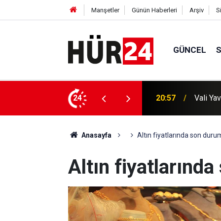
Manşetler
Günün Haberleri
Arşiv
S
GÜNCEL
Ensarul
ı yerinde inceledi
24
20:44
var
Anasayfa
Altın fiyatlarında son duru
Altın fiyatlarınd