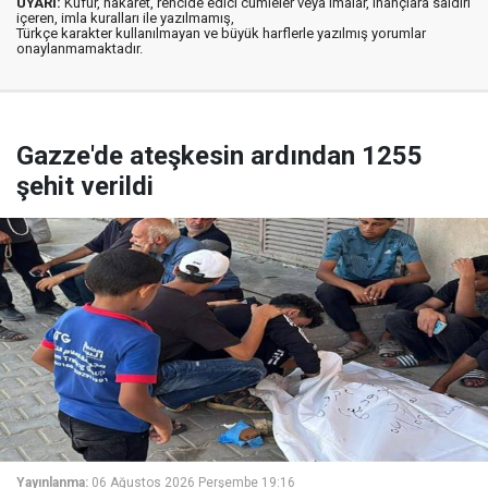
UYARI:
Küfür, hakaret, rencide edici cümleler veya imalar, inançlara saldırı
içeren, imla kuralları ile yazılmamış,
Türkçe karakter kullanılmayan ve büyük harflerle yazılmış yorumlar
onaylanmamaktadır.
Gazze'de ateşkesin ardından 1255
şehit verildi
Yayınlanma:
06 Ağustos 2026 Perşembe 19:16