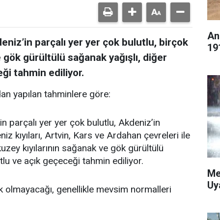
An
eniz’in parçalı yer yer çok bulutlu, birçok
19
 gök gürültülü sağanak yağışlı, diğer
ği tahmin ediliyor.
an yapılan tahminlere göre:
in parçalı yer yer çok bulutlu, Akdeniz’in
z kıyıları, Artvin, Kars ve Ardahan çevreleri ile
n kuzey kıyılarının sağanak ve gök gürültülü
tlu ve açık geçeceği tahmin ediliyor.
Me
Uy
k olmayacağı, genellikle mevsim normalleri