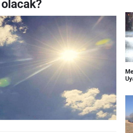
 olacak?
Me
Uy