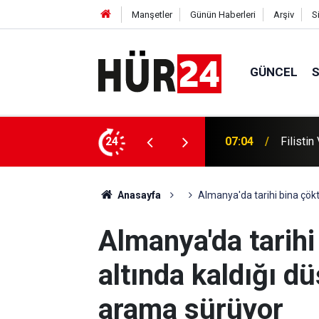
Manşetler
Günün Haberleri
Arşiv
S
GÜNCEL
in sağlık durumu kötüleşti
24
07:04
Filisti
Anasayfa
Almanya'da tarihi bina çökt
Almanya'da tarihi
altında kaldığı dü
arama sürüyor