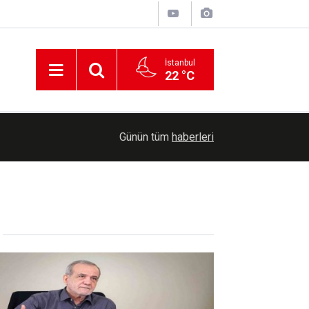
İstanbul
22 °C
HÜDA PAR Adana İl Başkanı Beyazçiçek: "Gazze
06:48
Günün tüm
haberleri
unutturmayacağız"