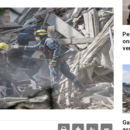
Pe
on
ver
Ga
aş