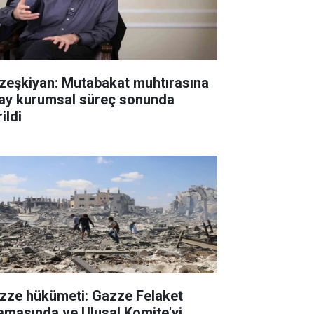
zeşkiyan: Mutabakat muhtırasına
ay kurumsal süreç sonunda
ildi
zze hükümeti: Gazze Felaket
amasında ve Ulusal Komite'yi