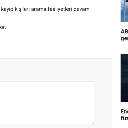
kayıp kişileri arama faaliyetleri devam
or.
AB
ge
En
fü