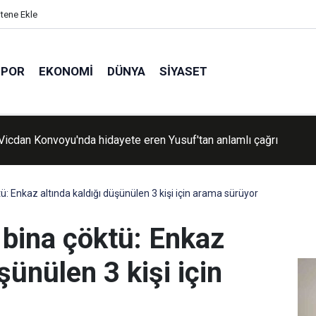
itene Ekle
SPOR
EKONOMI
DÜNYA
SIYASET
n Vicdan Konvoyu'nda hidayete eren Yusuf'tan anlamlı çağrı
ü: Enkaz altında kaldığı düşünülen 3 kişi için arama sürüyor
 bina çöktü: Enkaz
şünülen 3 kişi için