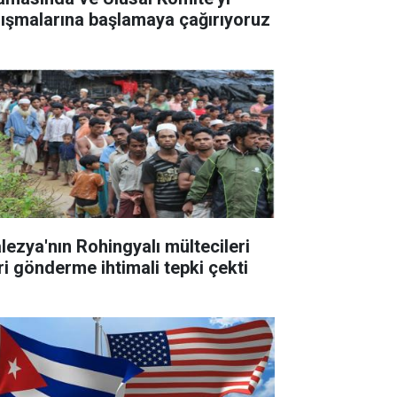
lışmalarına başlamaya çağırıyoruz
lezya'nın Rohingyalı mültecileri
ri gönderme ihtimali tepki çekti