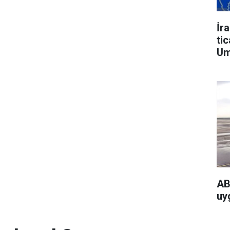
İr
ti
Um
AB
uyg