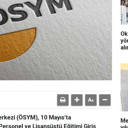
Ok
yö
al
rkezi (ÖSYM), 10 Mayıs'ta
Me
ersonel ve Lisansüstü Eğitimi Giriş
yıl