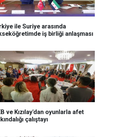
rkiye ile Suriye arasında
kseköğretimde iş birliği anlaşması
B ve Kızılay'dan oyunlarla afet
kındalığı çalıştayı