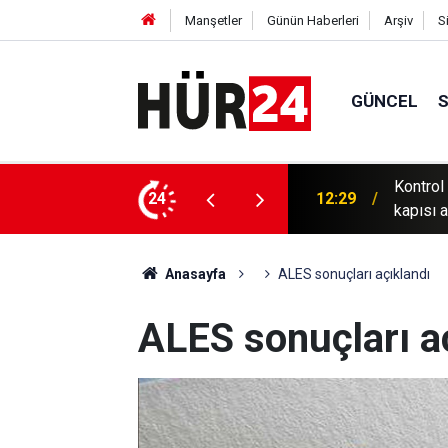
Manşetler
Günün Haberleri
Arşiv
S
GÜNCEL
si Programı, öğrencilerine mezun olmadan iş
Uzmanın
24
12:17
kanserle
Anasayfa
ALES sonuçları açıklandı
ALES sonuçları a