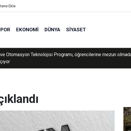
itene Ekle
SPOR
EKONOMI
DÜNYA
SIYASET
dan güneşten korunma uyarısı: Güneş lekelerinin yanı sıra bazı ci
rine de yol açabilir
çıklandı