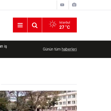
İstanbul
27 °C
lt
12:15
Şanlıurfa'da Global Filistin Konvoyu için deste
Günün tüm
haberleri