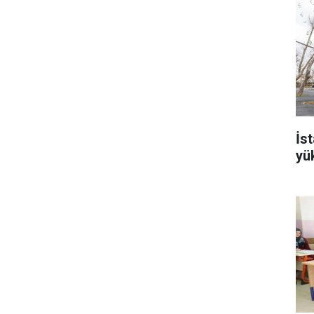
İs
yü