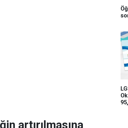
Öğ
so
LG
Ok
95,
ğin artırılmasına