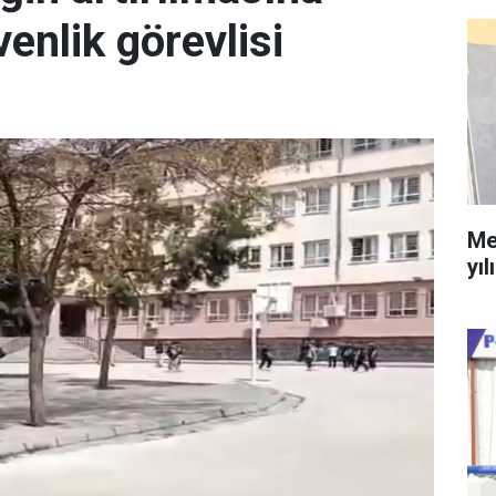
enlik görevlisi
Me
yıl