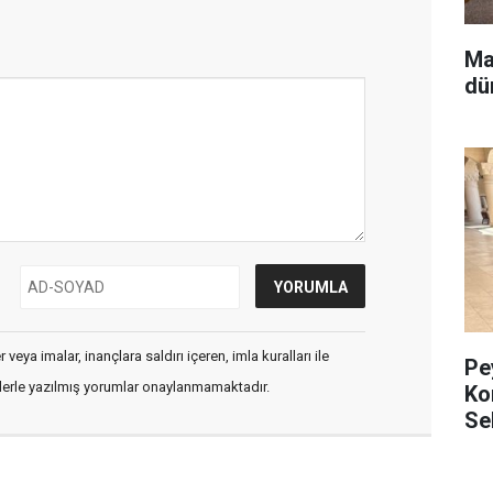
Ma
dü
veya imalar, inançlara saldırı içeren, imla kuralları ile
Pe
flerle yazılmış yorumlar onaylanmamaktadır.
Ko
Se