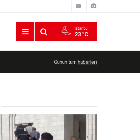
İstanbul
23 °C
00:36
Erzurum'da Bağımlılıkla Mücadele İl Koordinasyo
Günün tüm
haberleri