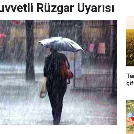
uvvetli Rüzgar Uyarısı
Ta
çif