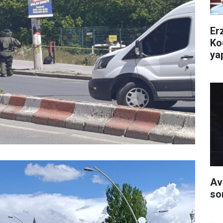
Er
Ko
yap
Av
so