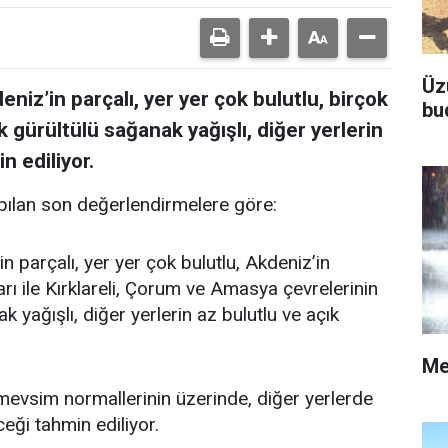
Üz
niz’in parçalı, yer yer çok bulutlu, birçok
bu
k gürültülü sağanak yağışlı, diğer yerlerin
n ediliyor.
ılan son değerlendirmelere göre:
n parçalı, yer yer çok bulutlu, Akdeniz’in
rı ile Kırklareli, Çorum ve Amasya çevrelerinin
 yağışlı, diğer yerlerin az bulutlu ve açık
Me
vsim normallerinin üzerinde, diğer yerlerde
ği tahmin ediliyor.