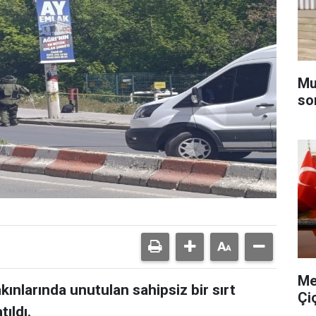
Muğ
so
Me
kınlarında unutulan sahipsiz bir sırt
Çi
tıldı.