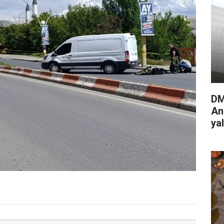
DM
An
ya