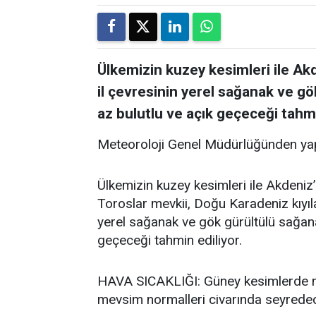
Ülkemizin kuzey kesimleri ile Akde
il çevresinin yerel sağanak ve gö
az bulutlu ve açık geçeceği tahmi
Meteoroloji Genel Müdürlüğünden yap
Ülkemizin kuzey kesimleri ile Akdeniz’i
Toroslar mevkii, Doğu Karadeniz kıyıla
yerel sağanak ve gök gürültülü sağanak
geçeceği tahmin ediliyor.
HAVA SICAKLIĞI: Güney kesimlerde me
mevsim normalleri civarında seyredece