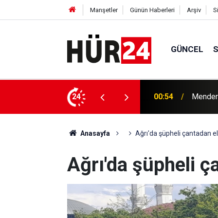
Manşetler
Günün Haberleri
Arşiv
S
GÜNCEL
y Çiçek tutuklandı
24
00:42
Erdemli
Anasayfa
Ağrı'da şüpheli çantadan elb
Ağrı'da şüpheli ça