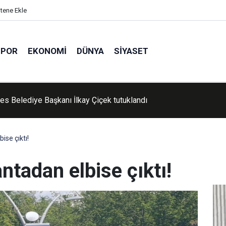
itene Ekle
SPOR
EKONOMI
DÜNYA
SIYASET
'de Kur'an kursu öğrencileri piknikte buluştu
ise çıktı!
ntadan elbise çıktı!