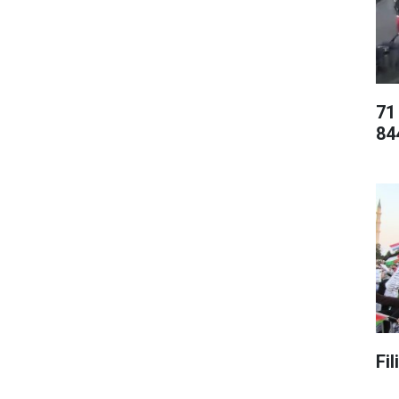
71
84
Fi