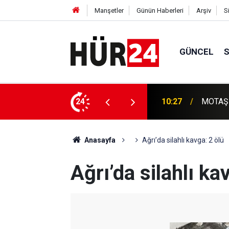
Manşetler
Günün Haberleri
Arşiv
S
GÜNCEL
Etna Ya
 hastaneye yetiştirdi
24
10:24
olumsuz
Anasayfa
Ağrı’da silahlı kavga: 2 ölü
Ağrı’da silahlı ka