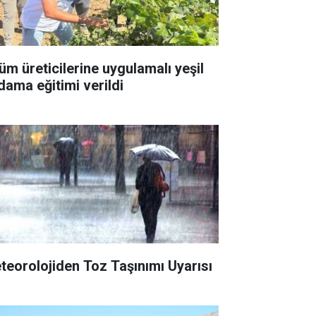
üm üreticilerine uygulamalı yeşil
dama eğitimi verildi
teorolojiden Toz Taşınımı Uyarısı