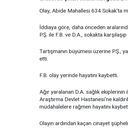
Olay, Abide Mahallesi 634 Sokak'ta m
İddiaya göre, daha önceden aralarınd
P.Ş. ile F.B. ve D.A., sokakta karşılaşı
Tartışmanın büyümesi üzerine P.Ş., ya
etti.
F.B. olay yerinde hayatını kaybetti.
Ağır yaralanan D.A. sağlık ekiplerinin
Araştırma Devlet Hastanesi'ne kaldırıl
müdahalelere rağmen hayatını kaybet
Olayın ardından kaçan cinayet şüphelis