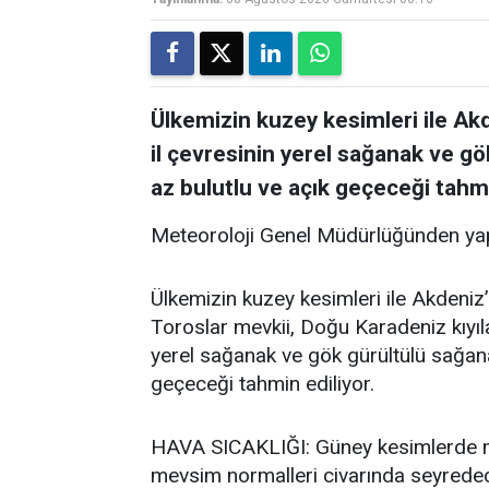
Ülkemizin kuzey kesimleri ile Akde
il çevresinin yerel sağanak ve gö
az bulutlu ve açık geçeceği tahmi
Meteoroloji Genel Müdürlüğünden yap
Ülkemizin kuzey kesimleri ile Akdeniz’i
Toroslar mevkii, Doğu Karadeniz kıyıla
yerel sağanak ve gök gürültülü sağanak
geçeceği tahmin ediliyor.
HAVA SICAKLIĞI: Güney kesimlerde me
mevsim normalleri civarında seyredece