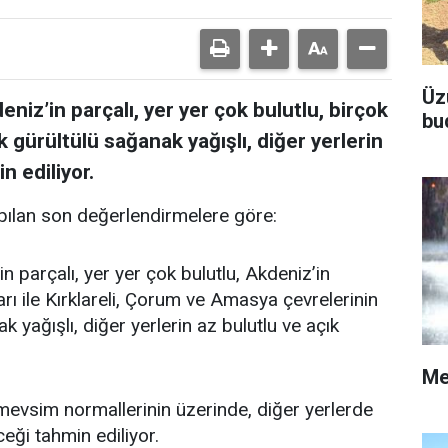
Üz
niz’in parçalı, yer yer çok bulutlu, birçok
bu
k gürültülü sağanak yağışlı, diğer yerlerin
n ediliyor.
ılan son değerlendirmelere göre:
n parçalı, yer yer çok bulutlu, Akdeniz’in
rı ile Kırklareli, Çorum ve Amasya çevrelerinin
 yağışlı, diğer yerlerin az bulutlu ve açık
Me
vsim normallerinin üzerinde, diğer yerlerde
ği tahmin ediliyor.