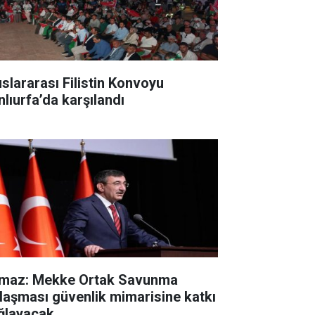
uslararası Filistin Konvoyu
nlıurfa’da karşılandı
lmaz: Mekke Ortak Savunma
laşması güvenlik mimarisine katkı
ğlayacak