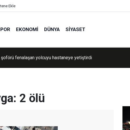
itene Ekle
SPOR
EKONOMI
DÜNYA
SIYASET
nardağı yeniden faaliyete geçti: Lav ve kül bulutu hava ulaşımını
 etkiledi
vga: 2 ölü