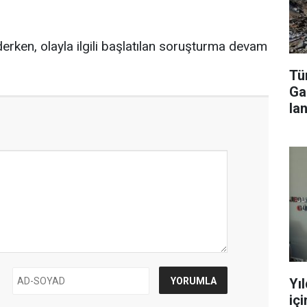
derken, olayla ilgili başlatılan soruşturma devam
Tür
Ga
lan
Yı
iç