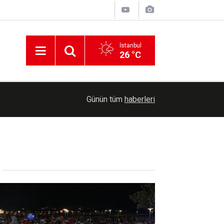
İstanbul
26 °C
10:21
TİGEM'den 7 bin 350 baş küçükbaş için satış iha
Günün tüm
haberleri