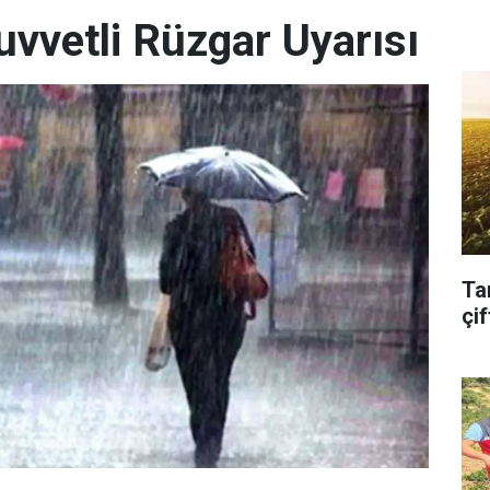
uvvetli Rüzgar Uyarısı
Ta
çif