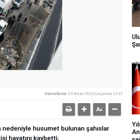
Ul
Şa
Güncelleme:
03 Nisan 2024 Çarşamba 23:33
Yı
ım nedeniyle husumet bulunan şahıslar
An
işi hayatını kaybetti.
sa