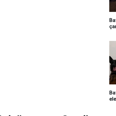
Ba
çar
Ba
ele