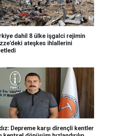
kiye dahil 8 ülke işgalci rejimin
zze'deki ateşkes ihlallerini
etledi
ldız: Depreme karşı dirençli kentler
in kentsel dönüşüm hızlandırılıp