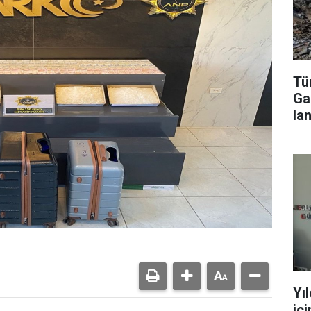
Tür
Ga
lan
Yı
iç