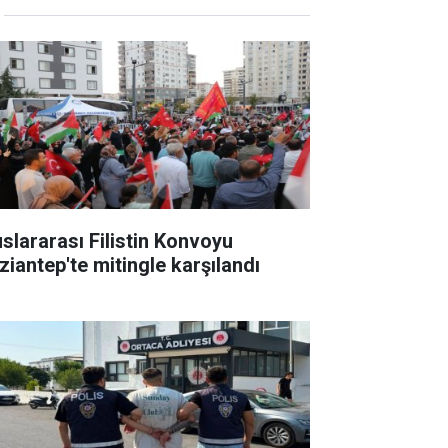
uslararası Filistin Konvoyu
ziantep'te mitingle karşılandı