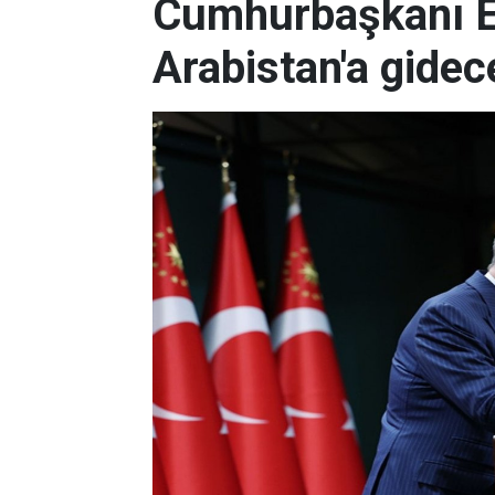
Cumhurbaşkanı E
Arabistan'a gidec