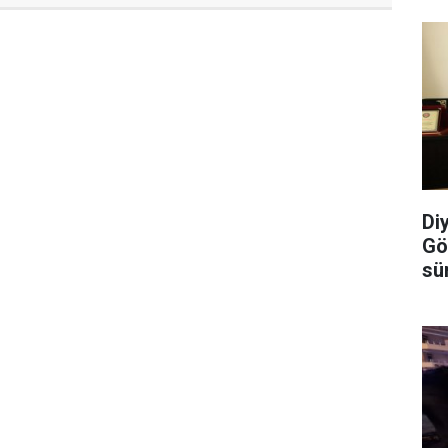
Di
Gö
sü