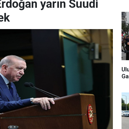
rdoğan yarın Suudi
ek
Ul
Ga