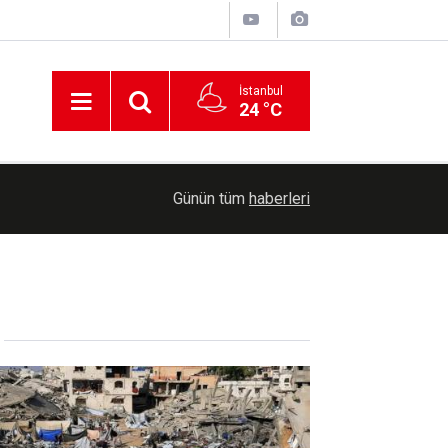
İstanbul
24 °C
23:14
Şam'da yolcu minibüsünde patlama: 2 ölü 13 yar
Günün tüm
haberleri