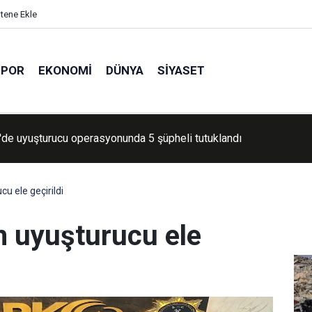
itene Ekle
SPOR
EKONOMI
DÜNYA
SIYASET
 Gazze'de ateşkesin ardından 300 çocuk öldürüldü
u ele geçirildi
m uyuşturucu ele