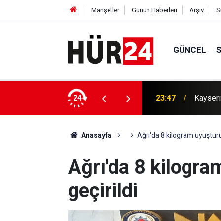
Manşetler
Günün Haberleri
Arşiv
S
GÜNCEL
unda 5 şüpheli tutuklandı
24
23:46
UNICEF:
Anasayfa
Ağrı'da 8 kilogram uyuşturuc
Ağrı'da 8 kilogra
geçirildi