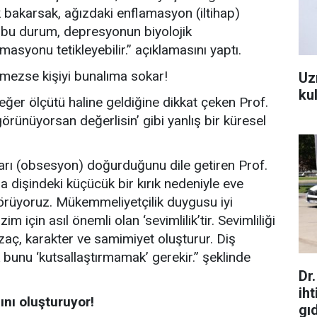
rak bakarsak, ağızdaki enflamasyon (iltihap)
e bu durum, depresyonun biyolojik
asyonu tetikleyebilir.” açıklamasını yaptı.
lmezse kişiyi bunalıma sokar!
Uz
kul
eğer ölçütü haline geldiğine dikkat çeken Prof.
örünüyorsan değerlisin’ gibi yanlış bir küresel
ları (obsesyon) doğurduğunu dile getiren Prof.
da dişindeki küçücük bir kırık nedeniyle eve
örüyoruz. Mükemmeliyetçilik duygusu iyi
m için asıl önemli olan ‘sevimlilik’tir. Sevimliliği
zaç, karakter ve samimiyet oluşturur. Diş
 bunu ‘kutsallaştırmamak’ gerekir.” şeklinde
Dr
ih
ını oluşturuyor!
gı