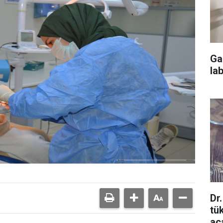
Ga
la
Dr
tü
aça