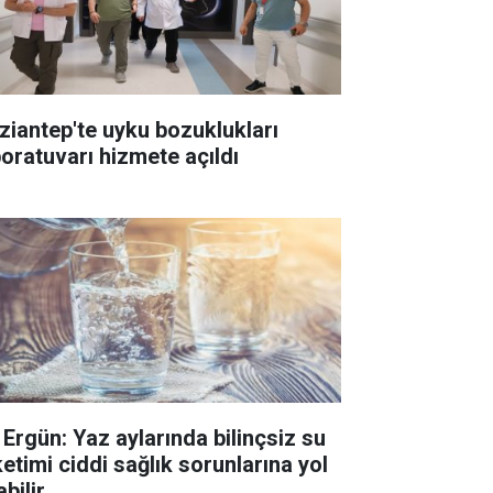
ziantep'te uyku bozuklukları
boratuvarı hizmete açıldı
. Ergün: Yaz aylarında bilinçsiz su
ketimi ciddi sağlık sorunlarına yol
bilir