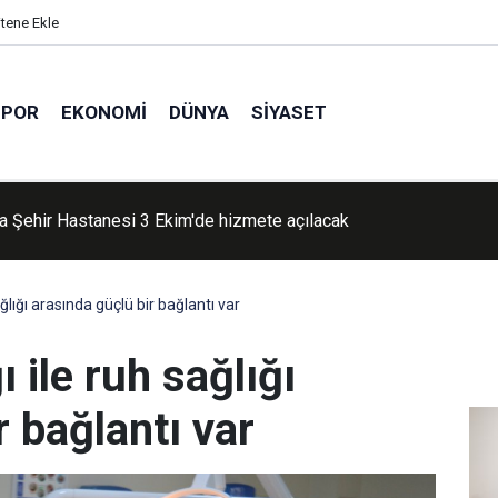
itene Ekle
SPOR
EKONOMI
DÜNYA
SIYASET
6 sezonu kabuklu fındık alım fiyatlarını açıkladı
ağlığı arasında güçlü bir bağlantı var
ı ile ruh sağlığı
r bağlantı var