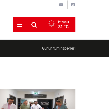
İstanbul
31 °C
15:25
Siirt'te koruma altındaki 5 yaban keçisini avlaya
Günün tüm
haberleri