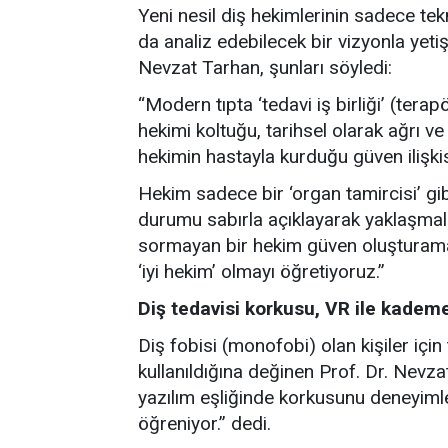
Yeni nesil diş hekimlerinin sadece te
da analiz edebilecek bir vizyonla yet
Nevzat Tarhan, şunları söyledi:
“Modern tıpta ‘tedavi iş birliği’ (terap
hekimi koltuğu, tarihsel olarak ağrı v
hekimin hastayla kurduğu güven ilişkis
Hekim sadece bir ‘organ tamircisi’ gib
durumu sabırla açıklayarak yaklaşmalı
sormayan bir hekim güven oluşturamaz.
‘iyi hekim’ olmayı öğretiyoruz.”
Diş tedavisi korkusu, VR ile kademel
Diş fobisi (monofobi) olan kişiler için
kullanıldığına değinen Prof. Dr. Nevzat
yazılım eşliğinde korkusunu deneyiml
öğreniyor.” dedi.