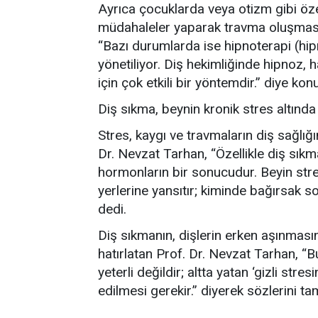
Ayrıca çocuklarda veya otizm gibi öze
müdahaleler yaparak travma oluşmasın
“Bazı durumlarda ise hipnoterapi (hipn
yönetiliyor. Diş hekimliğinde hipnoz,
için çok etkili bir yöntemdir.” diye kon
Diş sıkma, beynin kronik stres altında
Stres, kaygı ve travmaların diş sağlığı
Dr. Nevzat Tarhan, “Özellikle diş sıkma
hormonların bir sonucudur. Beyin str
yerlerine yansıtır; kiminde bağırsak s
dedi.
Diş sıkmanın, dişlerin erken aşınmasın
hatırlatan Prof. Dr. Nevzat Tarhan, “
yeterli değildir; altta yatan ‘gizli str
edilmesi gerekir.” diyerek sözlerini t