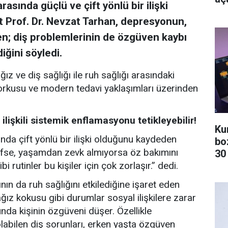
arasında güçlü ve çift yönlü bir ilişki
t Prof. Dr. Nevzat Tarhan, depresyonun,
n; diş problemlerinin de özgüven kaybı
iğini söyledi.
ğız ve diş sağlığı ile ruh sağlığı arasındaki
mi korkusu ve modern tedavi yaklaşımları üzerinden
işkili sistemik enflamasyonu tetikleyebilir!
Ku
sında çift yönlü bir ilişki olduğunu kaydeden
bo
sifse, yaşamdan zevk almıyorsa öz bakımını
30
 rutinler bu kişiler için çok zorlaşır.” dedi.
ın da ruh sağlığını etkilediğine işaret eden
 ağız kokusu gibi durumlar sosyal ilişkilere zarar
unda kişinin özgüveni düşer. Özellikle
labilen diş sorunları, erken yaşta özgüven