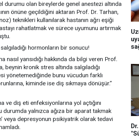
l durumu olan bireylerde genel anestezi altında
ın önüne geçildiğini aktaran Prof. Dr. Tarhan,
oz) teknikleri kullanılarak hastanın ağrı eşiği
 hastayı rahatlatmak ve sürece uyumunu artırmak
Uz
uştu.
uy
sağ
 salgıladığı hormonların bir sonucu!
na nasıl yansıdığı hakkında da bilgi veren Prof.
, beynin kronik stres altında salgıladığı
esi yönetemediğinde bunu vücudun farklı
orunlarına, kiminde ise diş sıkmaya dönüşür.”
a ve diş eti enfeksiyonlarına yol açtığını
Bu durumda yalnızca ağıza bir aparat takmak
esin’ veya depresyonun psikiyatrik olarak tedavi
Dr
amamladı.
"S