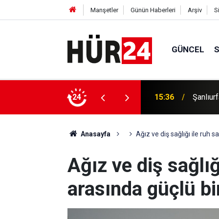
Manşetler
Günün Haberleri
Arşiv
S
GÜNCEL
m'de hizmete açılacak
24
15:34
TMO 202
Anasayfa
Ağız ve diş sağlığı ile ruh s
Ağız ve diş sağlığ
arasında güçlü bi