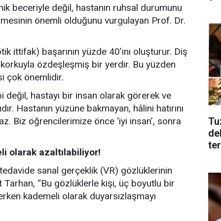
knik beceriyle değil, hastanın ruhsal durumunu
işmesinin önemli olduğunu vurgulayan Prof. Dr.
ötik ittifak) başarının yüzde 40’ını oluşturur. Diş
e korkuyla özdeşleşmiş bir yerdir. Bu yüzden
i çok önemlidir.
i değil, hastayı bir insan olarak görerek ve
dır. Hastanın yüzüne bakmayan, hâlini hatırını
Tu
 Biz öğrencilerimize önce ‘iyi insan’, sonra
de
te
i olarak azaltılabiliyor!
 tedavide sanal gerçeklik (VR) gözlüklerinin
 Tarhan, “Bu gözlüklerle kişi, üç boyutlu bir
erken kademeli olarak duyarsızlaşmayı