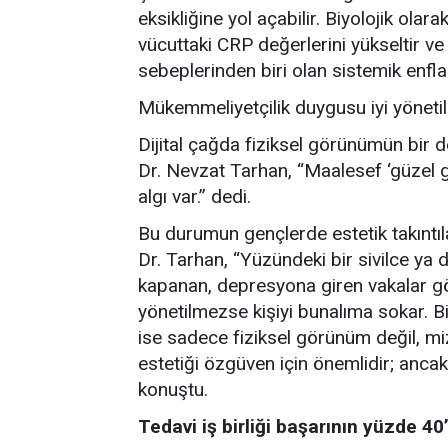
eksikliğine yol açabilir. Biyolojik ola
vücuttaki CRP değerlerini yükseltir v
sebeplerinden biri olan sistemik enflam
Mükemmeliyetçilik duygusu iyi yöneti
Dijital çağda fiziksel görünümün bir d
Dr. Nevzat Tarhan, “Maalesef ‘güzel g
algı var.” dedi.
Bu durumun gençlerde estetik takıntı
Dr. Tarhan, “Yüzündeki bir sivilce ya 
kapanan, depresyona giren vakalar g
yönetilmezse kişiyi bunalıma sokar. Bizi
ise sadece fiziksel görünüm değil, mi
estetiği özgüven için önemlidir; ancak
konuştu.
Tedavi iş birliği başarının yüzde 40’