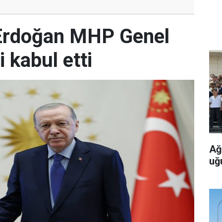
Erdoğan MHP Genel
 kabul etti
Ağ
uğ