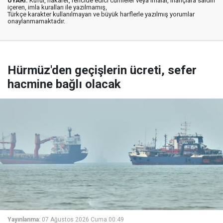
UYARI:
Küfür, hakaret, rencide edici cümleler veya imalar, inançlara saldırı
içeren, imla kuralları ile yazılmamış,
Türkçe karakter kullanılmayan ve büyük harflerle yazılmış yorumlar
onaylanmamaktadır.
Hürmüz'den geçişlerin ücreti, sefer
hacmine bağlı olacak
Yayınlanma:
07 Ağustos 2026 Cuma 00:49