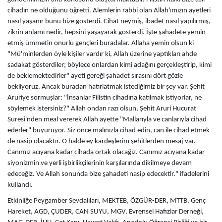
cihadın ne olduğunu öğretti. Alemlerin rabbi olan Allah'ımızın ayetleri
nasıl yaşanır bunu bize gösterdi. Cihat neymiş, ibadet nasıl yapılırmış,
zikrin anlamı nedir, hepsini yaşayarak gösterdi. İşte şahadete yemin
etmiş ümmetin onurlu gençleri buradalar. Allaha yemin olsun ki
"Mü'minlerden öyle kişiler vardır ki, Allah üzerine yaptıkları ahde
sadakat gösterdiler; böylece onlardan kimi adağını gerçekleştirip, kimi
de beklemektedirler" ayeti gereği şahadet sırasını dört gözle
bekliyoruz. Ancak buradan hatırlatmak istediğimiz bir şey var. Şehit
Aruriye sormuşlar: "İnsanlar Filistin cihadına katılmak istiyorlar, ne
söylemek istersiniz?" Allah ondan razı olsun, Şehit Aruri Hucurat
Suresi'nden meal vererek Allah ayette "Mallarıyla ve canlarıyla cihad
ederler" buyuruyor. Siz önce malınızla cihad edin, can ile cihad etmek
de nasip olacaktır. O halde ey kardeşlerim şehitlerden mesaj var.
Canımız acıyana kadar cihada ortak olacağız. Canımız acıyana kadar
siyonizmin ve yerli işbirlikçilerinin karşılarında dikilmeye devam
edeceğiz. Ve Allah sonunda bize şahadeti nasip edecektir." ifadelerini
kullandı.
Etkinliğe Peygamber Sevdalıları, MEKTEB, ÖZGÜR-DER, MTTB, Genç
Hareket, AGD, ÇUDER, CAN SUYU, MGV, Evrensel Hafızlar Derneği,