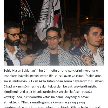
Şehid Hasan Saklanan'ın bu ümmetin onurlu gençlerinin ve onurlu
insanların hayalini gerçekleştirdiğini vurgulayan Çalışkan, "Sakın ama
sakın üzülmeyin. 7 Ekim Aksa Tufanından sonra hayallerimizi süsleyen
Cihad aşkının sönmesine yakın tekrardan bu aşkı alevlendirmiştir.
Şimdi eminiz ki artık birçok kardeşimiz geceleri kafasını yastığa
koyduğunda, bir siyonistin kafasına namlu dayadığını hayal
etmektedir. Yıllardır unuttuğumuz kavramlar yavaş yavaş
gündemimizin ana konusunu oluşturmaktadır. Filistin halkı bize asıl