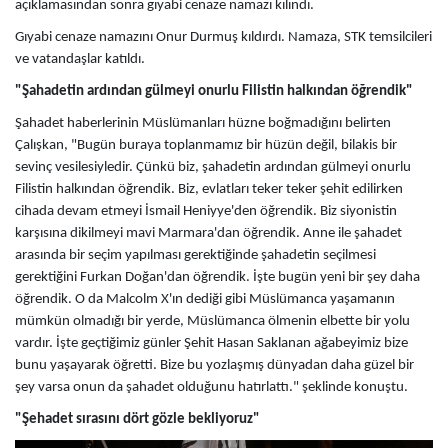
açıklamasından sonra gıyabi cenaze namazı kılındı.
Gıyabi cenaze namazını Onur Durmuş kıldırdı.
Namaza, STK temsilcileri
ve vatandaşlar katıldı.
"Şahadetin ardından gülmeyi onurlu Filistin halkından öğrendik"
Şahadet haberlerinin Müslümanları hüzne boğmadığını belirten
Çalışkan, "Bugün buraya toplanmamız bir hüzün değil, bilakis bir
sevinç vesilesiyledir. Çünkü biz, şahadetin ardından gülmeyi onurlu
Filistin halkından öğrendik. Biz, evlatları teker teker şehit edilirken
cihada devam etmeyi İsmail Heniyye'den öğrendik. Biz siyonistin
karşısına dikilmeyi mavi Marmara'dan öğrendik. Anne ile şahadet
arasında bir seçim yapılması gerektiğinde şahadetin seçilmesi
gerektiğini Furkan Doğan'dan öğrendik. İşte bugün yeni bir şey daha
öğrendik. O da Malcolm X'ın dediği gibi Müslümanca yaşamanın
mümkün olmadığı bir yerde, Müslümanca ölmenin elbette bir yolu
vardır. İşte geçtiğimiz günler Şehit Hasan Saklanan ağabeyimiz bize
bunu yaşayarak öğretti. Bize bu yozlaşmış dünyadan daha güzel bir
şey varsa onun da şahadet olduğunu hatırlattı." şeklinde konuştu.
"Şehadet sırasını dört gözle bekliyoruz"