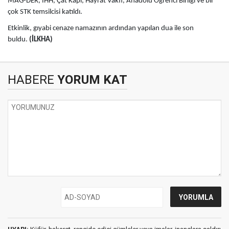
MAG-DER, İHH, Çat Kapı, Hayrat Vakfı, Anadolu Öğrenci Birliği ve bir
çok STK temsilcisi katıldı.
Etkinlik, gıyabi cenaze namazının ardından yapılan dua ile son
buldu.
(İLKHA)
HABERE
YORUM KAT