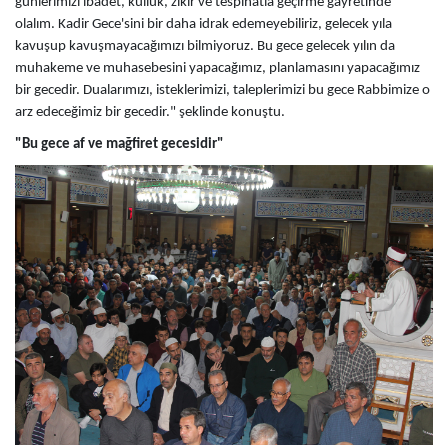
günlerimizi ibadet, kulluk, zikir ve tespihatla geçirme gayretinde
olalım. Kadir Gece'sini bir daha idrak edemeyebiliriz, gelecek yıla
kavuşup kavuşmayacağımızı bilmiyoruz. Bu gece gelecek yılın da
muhakeme ve muhasebesini yapacağımız, planlamasını yapacağımız
bir gecedir. Dualarımızı, isteklerimizi, taleplerimizi bu gece Rabbimize o
arz edeceğimiz bir gecedir." şeklinde konuştu.
"Bu gece af ve mağfiret gecesidir"