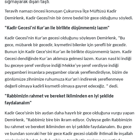
sığmayarak dışarı taştı.
Teravih namazı öncesi konuşan Çukurova İlçe Müftüsü Kadir
Demirlenk, Kadir Gecesi'nin bir ömre bedel bir gece olduğunu söyledi.
"Kadir Gecesi'ni Kur'an ile birlikte düşünmemiz lazım"
Kadir Gecesi'nin Kur'an gecesi olduğunu söyleyen Demirlenk, "Bu
gece, mübarek bir gecedir, kıymetini bilenler için şerefli bir gecedir.
Bunun için Kadir Gece'sini Kur'an ile birlikte düşünmemiz lazım. Kadir
Gecesi dendiğinde Kur’an aklımıza gelmesi lazım. Kuran nasıl ki indiği
bu geceye şeref verdiyse indiği Mekke’ye şeref verdiyse indiği
peygamberi insanlara peygamber olarak şereflendirdiyse, bizim de
gönlümüze zihnimize ruhumuza Kur'an'ı indirerek şereflenmeye
değerli olmaya kadirli kıymetli olmaya gayret edeceğiz. " dedi.
"Rabbimizin rahmet ve bereket ikliminden en iyi şekilde
faydalanalım"
Kadir Gece'sinin bin aydan daha hayırlı bir gece olduğuna vurgu yapan
Demirlenk, "Rabbimiz bire bin ikram ediyor. Öyleyse gelin Rabbimizin
bu rahmet ve bereket ikliminden en iyi şekilde faydalanalım. Bu gece
ve bundan sonraki her bir gece Kadir gecesi olabilir ihtimali ile inşallah