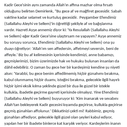
Kadir Gece'sinin aynı zamanda Allah'ın affına mazhar olma fırsatı
olduğunu belirten Demirlenk, "Bu gece af ve mağfiret gecesidir. Sabah
vaktine kadar selamet ve kurtuluş gecesidir. Peygamber Efendimiz
(Sallallahu Aleyhi ve Sellem)'in öğrettiği şekliyle af ve bağışlanma
vardır. Hazreti Ayşe annemiz diyor ki: 'Ya Resulallah (Sallallahu Aleyhi
ve Sellem) eğer Kadir Gece'sine ulaştırsam ne yapayım? Ayşe annemiz
bu soruyu sorunca, Efendimiz (Sallallahu Aleyhi ve Sellem) ona şu
duayı öğretiyor: 'Allah'ım sen affedersin, affetmeyi seversin, beni de
affeyle.' Biz bu af kelimesinin içerisinde kendimizi, anne babamızı,
geçmişlerimizi, bizim üzerimizde hak ve hukuku bulunan insanları da
dâhil edebiliriz. O zaman bu gece her bir kardeşimiz kendine şu niyeti
alsın: 'Yarabbi, bu gece benim affedilmemiş hiçbir günahımı bırakma,
kabul olunmamış hiçbir duamı, isteğini bırakma, gelecekle ilgili hayırlı
hiçbir işimi eksik kılma şeklinde güzel bir dua ile güzel bir istekle
kullukla, ibadetle geçirme gayreti içerisinde olmalıyız. Yine Efendimiz
(Sallallahu Aleyhi ve Sellem) buyuruyor ki: 'Kim inanarak ve sevabını
Allah'tan bekleyerek Kadir gecesini kıyamda geçirirse, kullukla geçirirse
geçmiş günahları affolunur.' Dikkatinizi çekti mi! Rabbimiz, geçmiş
günahları affediyor, gelecekle ilgili güzel olan şeyleri kabul ediyor,
yapılan her bir ibadete binlerce kat karşılık veriyor. Kardeşlerim inanın