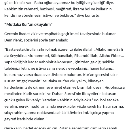
güzel bir söz var, 'Baba oğluna yapmaz bu iyiliği ve güzelliği' diye.
Rabbimizin rahmeti, hazinesi, mağfireti, ikramı bol ve kullarının
kendisine yönelmesini istiyor ve bekliyor." diye konuştu.
"Mutlaka Kur'an okuyalım"
Gecenin ibadet zikir ve tespihatla geçirilmesi tavsiyesinde bulunan
Demirlenk, sözlerini şöyle tamamladı:
"Başta estağfirullah zikri olmak üzere, Lâ ilahe illallah, Allahümme Salli
ala Seyyidina Muhammed, Sübhanallah, Elhamdülillah, Allahu Ekber…
Yapabildiğiniz kadar Rabbinizle konuşun, içinizden geldiği şekilde
talebinizi iletin, ne istiyorsanız ne söyleyeceksiniz, hangi hatanız,
kusurunuz varsa duada ve tövbe de bulunun. Kur'an gecesini sakın
Kur'an'sız geçirmeyin! Mutlaka Kur'an okuyalım, bilmeyen
kardeşlerimiz de öğrenmeye niyet etsin ve bismillah desin. Hiç olmazsa
mealinden Kadir suresini ve Duhan Suresi'nin ilk ayetlerini okusun
çünkü gelen ilk vahiy: 'Yaradan Rabbinin adıyla oku.' Bol bol sadaka
verelim, gerek maddi anlamda gerek güler yüzle gerek hal hatır sorma,
sılayı rahim yapma noktasında ahlaki tövbelerimizi çokça yapma
gayreti içerisinde olalım."
Gece kalıp ibadet edecekler için, Adana geneli tüm camilerin sabah