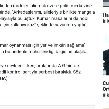
rdından ifadeleri alınmak üzere polis merkezine
sinde, "Arkadaşlarımı, aileleriyle birlikte mangala
Ha
ayısıyla buluştuk. Kumar masalarını da hobi
ki
için kullanıyoruz" şeklinde savunma yaptığı
umar oynanması için yer ve imkân sağlama"
n bu nedenle mühürlendiği bilgisine ulaşıldı.
ye sevk edilirken, aralarında A.G.'nin de
adli kontrol şartıyla serbest bırakıldı. Söz
KHA
)
Cu
Or
ül