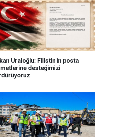
an Uraloğlu: Filistin'in posta
zmetlerine desteğimizi
rdürüyoruz