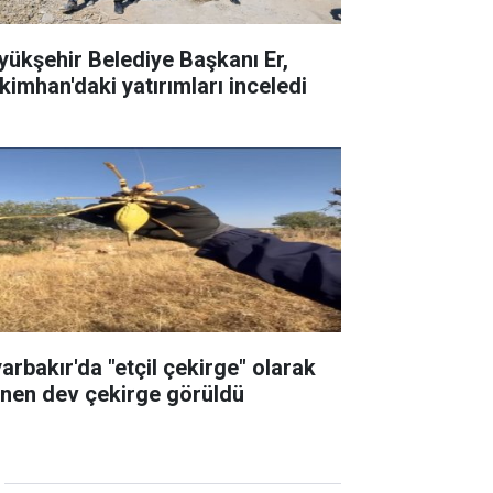
yükşehir Belediye Başkanı Er,
kimhan'daki yatırımları inceledi
yarbakır'da "etçil çekirge" olarak
linen dev çekirge görüldü