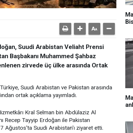
Ma
Bis
ğan, Suudi Arabistan Veliaht Prensi
stan Başbakanı Muhammed Şahbaz
zenlenen zirvede üç ülke arasında Ortak
 Türkiye, Suudi Arabistan ve Pakistan arasında
dından ortak açıklama yayımladı.
Mar
an
Hizmetkârı Kral Selman bin Abdülaziz Al
ı Recep Tayyip Erdoğan ile Pakistan
ğustos'ta Suudi Arabistan'ı ziyaret etti.