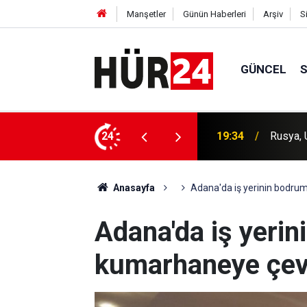
Manşetler
Günün Haberleri
Arşiv
S
GÜNCEL
e büyük bir saldırı düzenledi
24
19:13
HÜDA PA
Anasayfa
Adana'da iş yerinin bodrum 
Adana'da iş yerin
kumarhaneye çevri