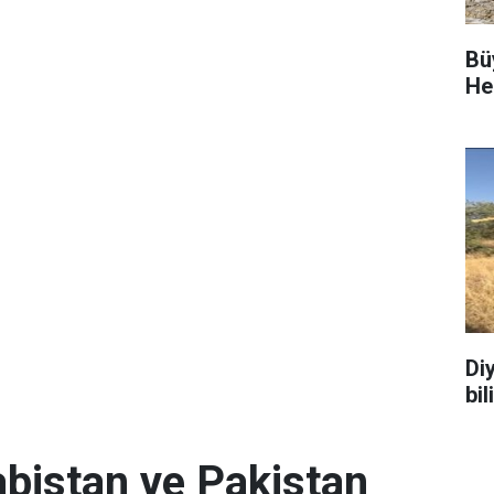
Bü
He
Di
bi
abistan ve Pakistan