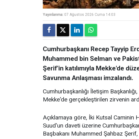
Yayınlanma:
07 Ağustos 2026 Cuma 14:03
Cumhurbaşkanı Recep Tayyip Erdo
Muhammed bin Selman ve Paki
Şerif'in katılımıyla Mekke'de dü
Savunma Anlaşması imzalandı.
Cumhurbaşkanlığı İletişim Başkanlığı,
Mekke'de gerçekleştirilen zirvenin ar
Açıklamaya göre, İki Kutsal Caminin 
Suud'un daveti üzerine Cumhurbaşkan
Başbakanı Muhammed Şahbaz Şerif, 7 A