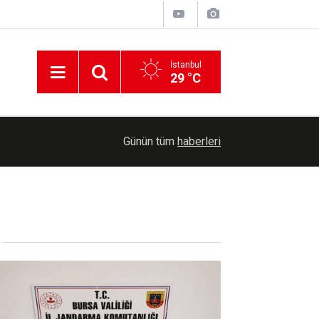
İstanbul
29 °C
ABD mahkemesi, Trump'ın 400 milyon dolarlık B
19:05
Günün tüm
haberleri
projesini engelledi