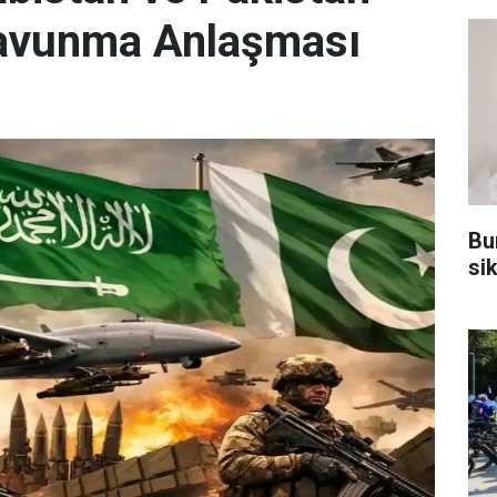
Savunma Anlaşması
Bu
sik