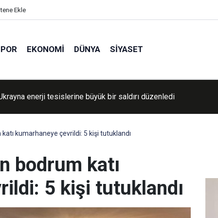
itene Ekle
SPOR
EKONOMI
DÜNYA
SIYASET
R Genel Sekreteri Yılmaz, İZOTO'yu ziyaret etti
katı kumarhaneye çevrildi: 5 kişi tutuklandı
in bodrum katı
ldi: 5 kişi tutuklandı