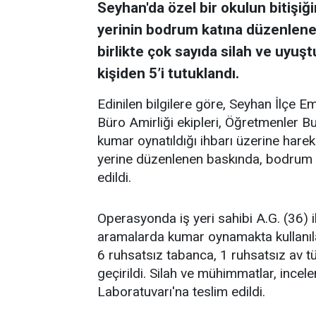
Seyhan'da özel bir okulun bitişiğ
yerinin bodrum katına düzenlen
birlikte çok sayıda silah ve uyuşt
kişiden 5’i tutuklandı.
Edinilen bilgilere göre, Seyhan İlçe
Büro Amirliği ekipleri, Öğretmenler Bul
kumar oynatıldığı ihbarı üzerine harek
yerine düzenlenen baskında, bodrum 
edildi.
Operasyonda iş yeri sahibi A.G. (36) il
aramalarda kumar oynamakta kullanıl
6 ruhsatsız tabanca, 1 ruhsatsız av 
geçirildi. Silah ve mühimmatlar, inc
Laboratuvarı'na teslim edildi.