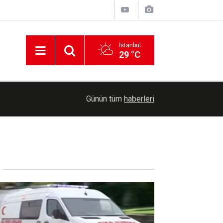
İstanbul
29 °C
ildi
18:43
Ankara'da servis minibüsü tır'a çarptı: 7 yaralı
Günün tüm
haberleri