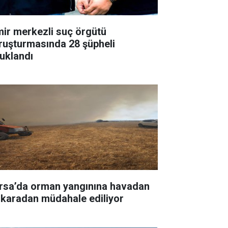
mir merkezli suç örgütü
ruşturmasında 28 şüpheli
tuklandı
rsa’da orman yangınına havadan
 karadan müdahale ediliyor