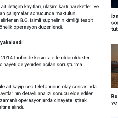
iletişim kayıtları, ulaşım kartı hareketleri ve
apılan çalışmalar sonucunda maktulün
İz
belirlenen B.G. isimli şüphelinin kimliği tespit
so
yönelik operasyon düzenlendi.
tu
 yakalandı
2014 tarihinde kesici aletle öldürüldükten
 cinayeti de yeniden açılan soruşturma
e ait kayıp cep telefonunun olay sonrasında
kayıtlarının detaylı analizi sonucu elde edilen
Bu
 zamanlı operasyonlarda cinayete iştirak
ve
ltına alındı.