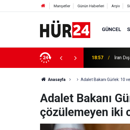
Manşetler
Günün Haberleri
Arşiv
S
GÜNCEL
 Hürmüz mesajı
24
18:55
British
Anasayfa
Adalet Bakanı Gürlek: 10 ve 
Adalet Bakanı Gür
çözülemeyen iki c