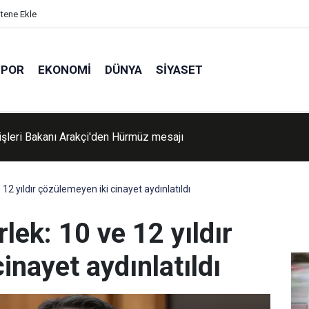
itene Ekle
SPOR
EKONOMI
DÜNYA
SIYASET
 Columbia'da orman yangını Summerland'ı vurdu: Acil durum ilan ed
12 yıldır çözülemeyen iki cinayet aydınlatıldı
lek: 10 ve 12 yıldır
inayet aydınlatıldı