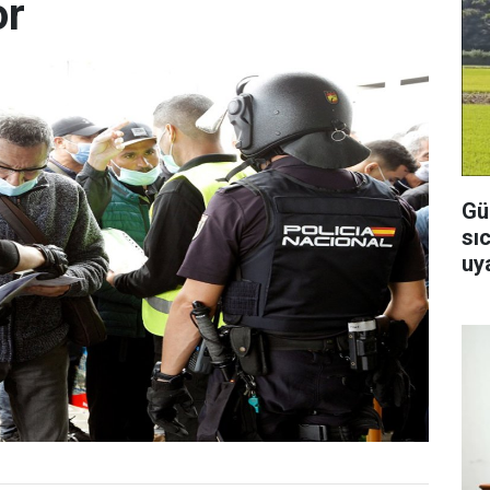
or
Gü
sı
uya