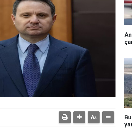
An
çar
Bu
yan