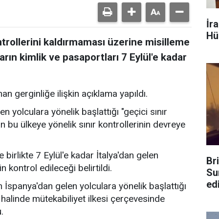
İr
Hü
ontrollerini kaldırmaması üzerine misilleme
ların kimlik ve pasaportları 7 Eylül'e kadar
n gerginliğe ilişkin açıklama yapıldı.
n yolculara yönelik başlattığı "geçici sınır
n bu ülkeye yönelik sınır kontrollerinin devreye
irlikte 7 Eylül'e kadar İtalya'dan gelen
Br
n kontrol edileceği belirtildi.
Su
edi
n İspanya'dan gelen yolculara yönelik başlattığı
ı halinde mütekabiliyet ilkesi çerçevesinde
.