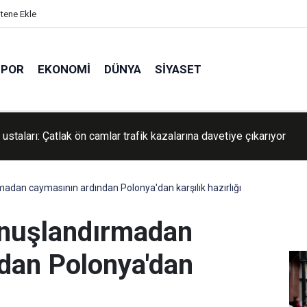
itene Ekle
SPOR
EKONOMI
DÜNYA
SIYASET
Müslüman siyasetçilerin yükselişi
adan caymasının ardından Polonya'dan karşılık hazırlığı
onuşlandırmadan
dan Polonya'dan