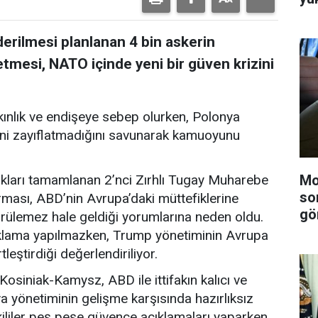
erilmesi planlanan 4 bin askerin
etmesi, NATO içinde yeni bir güven krizini
ınlık ve endişeye sebep olurken, Polonya
ini zayıflatmadığını savunarak kamuoyunu
Mo
lıkları tamamlanan 2’nci Zırhlı Tugay Muharebe
so
urması, ABD’nin Avrupa’daki müttefiklerine
gö
rülemez hale geldiği yorumlarına neden oldu.
açıklama yapılmazken, Trump yönetiminin Avrupa
tleştirdiği değerlendiriliyor.
iniak-Kamysz, ABD ile ittifakın kalıcı ve
yönetiminin gelişme karşısında hazırlıksız
tkililer peş peşe güvence açıklamaları yaparken,