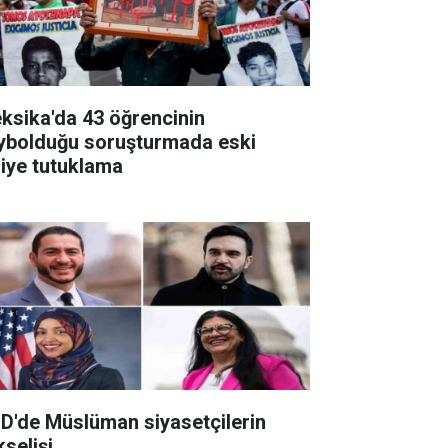
ksika'da 43 öğrencinin
ybolduğu soruşturmada eski
liye tutuklama
D'de Müslüman siyasetçilerin
kselişi