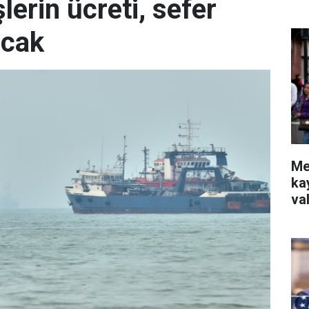
erin ücreti, sefer
acak
Me
ka
va