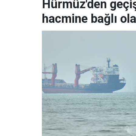
Hürmüz'den geçişl
hacmine bağlı ol