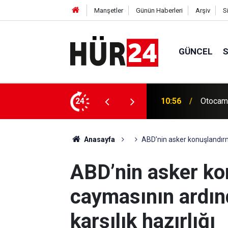
Manşetler
Günün Haberleri
Arşiv
S
GÜNCEL
 trafik kazalarına davetiye çıkarıyor
24
10:52
ABD'de 
Anasayfa
ABD’nin asker konuşlandırm
ABD’nin asker k
caymasının ardın
karşılık hazırlığı