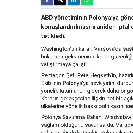
ABD yönetiminin Polonya’ya gönd
konuşlandırılmasını aniden iptal 
tetikledi.
Washington’un kararı Varşova’da şaşk
hükümeti gelişmenin ülkenin güvenliğ
yatıştırmaya çalıştı.
Pentagon Şefi Pete Hegseth’in, hazır
Ekibi’nin Polonya’ya sevkiyatını durd
yönelik tutumunun giderek daha öngö
Kararın gerekçesine ilişkin net bir 
ülkelerine yönelik baskı politikasını ser
Polonya Savunma Bakanı Władysław Kos
sağlam olduğunu savunsa da, Varşova 
yakalandığı dikkat çekti. Polonyalı ye