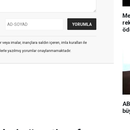
Me
re
öd
veya imalar, inançlara saldırı içeren, imla kuralları ile
flerle yazılmış yorumlar onaylanmamaktadır.
AB
bü