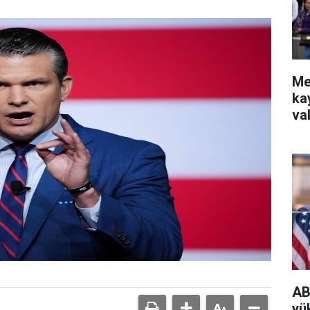
Me
ka
va
AB
yü