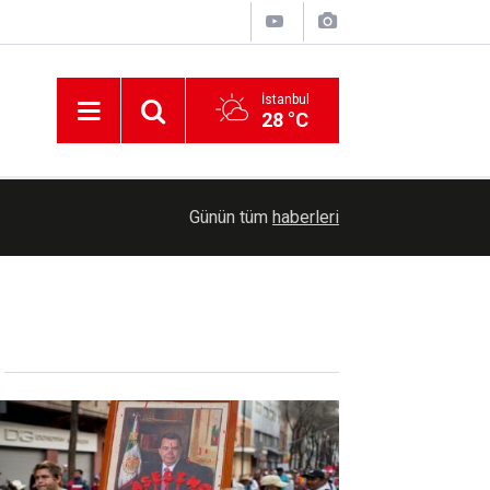
İstanbul
28 °C
Kuşadası Belediyesine rüşvet ve irtikap operasy
10:50
Günün tüm
haberleri
alındı