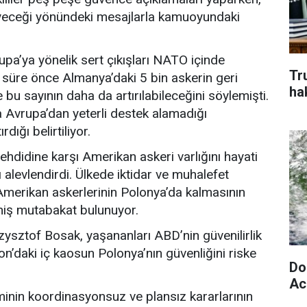
eyeceği yönündeki mesajlarla kamuoyundaki
a’ya yönelik sert çıkışları NATO içinde
Tr
 süre önce Almanya’daki 5 bin askerin geri
ha
bu sayının daha da artırılabileceğini söylemişti.
 Avrupa’dan yeterli destek alamadığı
dığı belirtiliyor.
tehdidine karşı Amerikan askeri varlığını hayati
alevlendirdi. Ülkede iktidar ve muhalefet
 Amerikan askerlerinin Polonya’da kalmasının
niş mutabakat bulunuyor.
zysztof Bosak, yaşananları ABD’nin güvenilirlik
on’daki iç kaosun Polonya’nın güvenliğini riske
Do
Aci
nin koordinasyonsuz ve plansız kararlarının