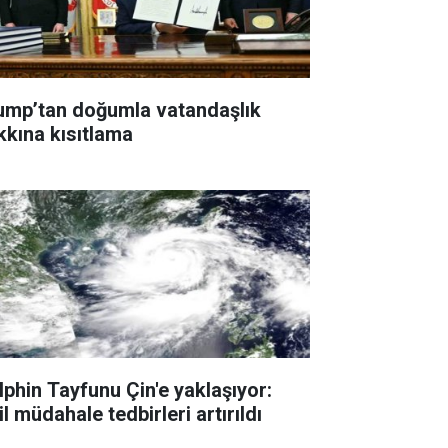
ump’tan doğumla vatandaşlık
kkına kısıtlama
lphin Tayfunu Çin'e yaklaşıyor:
l müdahale tedbirleri artırıldı