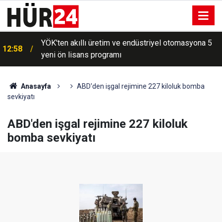
YÖK'ten akıllı üretim ve endüstriyel otomasyona 5
12:58
yeni ön lisans programı
2026'nın ilk 7 ayında hava yoluyla 138,7 milyon
12:54
yolcu seyahat etti
Anasayfa
ABD'den işgal rejimine 227 kiloluk bomba
sevkiyatı
ABD'den işgal rejimine 227 kiloluk
bomba sevkiyatı