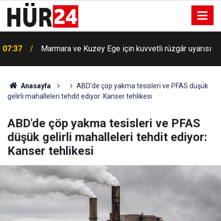
BM'de büyük skandal: Siyonist rejime gizli bilgi
07:18
aktaran görevli ifşa oldu
Anasayfa
ABD'de çöp yakma tesisleri ve PFAS düşük
gelirli mahalleleri tehdit ediyor: Kanser tehlikesi
ABD'de çöp yakma tesisleri ve PFAS
düşük gelirli mahalleleri tehdit ediyor:
Kanser tehlikesi