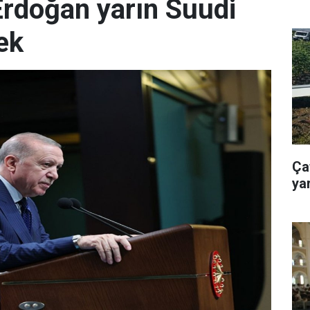
rdoğan yarın Suudi
ek
Ça
yar