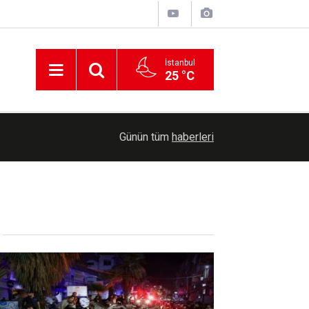
İstanbul
25 °C
HÜDA PAR Gaziantep İl Başkanı Kaya: Çocuklarım
22:05
Günün tüm
haberleri
bereketli vakit geçirdiler