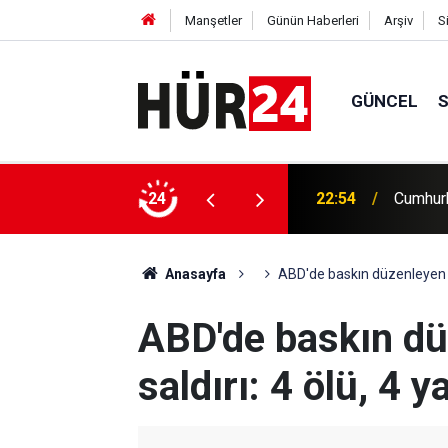
Manşetler
Günün Haberleri
Arşiv
S
GÜNCEL
22:54
Cumhurb
24
22:33
Çatalca'
Anasayfa
ABD'de baskın düzenleyen pol
ABD'de baskın dü
saldırı: 4 ölü, 4 ya