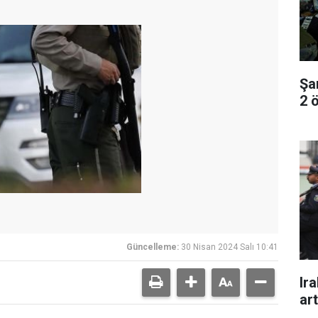
Şa
2 ö
Güncelleme:
30 Nisan 2024 Salı 10:41
Ira
art