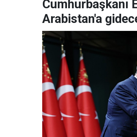
Cumhurbaşkanı E
Arabistan'a gidec