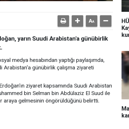
HÜ
Ka
ku
ğan, yarın Suudi Arabistan'a günübirlik
.
sosyal medya hesabından yaptığı paylaşımda,
Arabistan'a günübirlik çalışma ziyareti
rdoğan'ın ziyaret kapsamında Suudi Arabistan
uhammed bin Selman bin Abdülaziz El Suud ile
r araya gelmesinin öngörüldüğünü belirtti.
Ma
ka