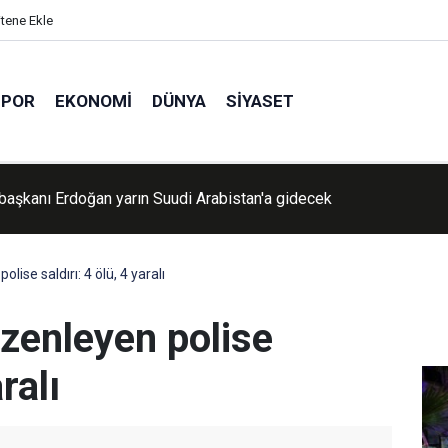
itene Ekle
SPOR
EKONOMI
DÜNYA
SIYASET
aşkanı Erdoğan yarın Suudi Arabistan'a gidecek
da eğitim uçağı düştü: Bir yaralı
ise saldırı: 4 ölü, 4 yaralı
zenleyen polise
ralı