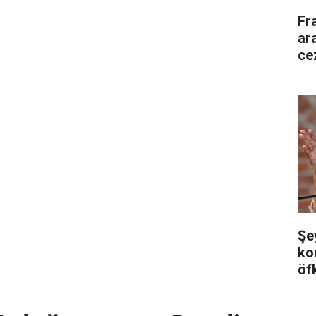
Fr
ara
ce
Şe
ko
öf