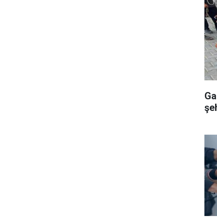
Ga
şeh